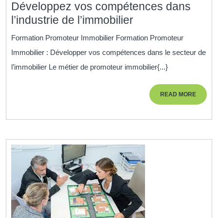
Développez vos compétences dans
Formation
l’industrie de l’immobilier
Promoteur
Formation Promoteur Immobilier Formation Promoteur
Immobilier
Immobilier : Développer vos compétences dans le secteur de
:
l’immobilier Le métier de promoteur immobilier{...}
Développez
vos
READ
READ MORE
compétences
MORE
dans
l’industrie
de
l’immobilier