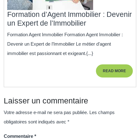
Formation d’Agent Immobilier : Devenir
Formation
un Expert de l’Immobilier
d’Agent
Formation Agent Immobilier Formation Agent Immobilier :
Immobilier
Devenir un Expert de l’Immobilier Le métier d’agent
:
immobilier est passionnant et exigeant.{...}
Devenir
un
READ
READ MORE
Expert
MORE
de
l’Immobilier
Laisser un commentaire
Votre adresse e-mail ne sera pas publiée.
Les champs
obligatoires sont indiqués avec
*
Commentaire
*