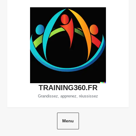
Aller
au
contenu
TRAINING360.FR
Grandissez, apprenez, réussissez
Menu