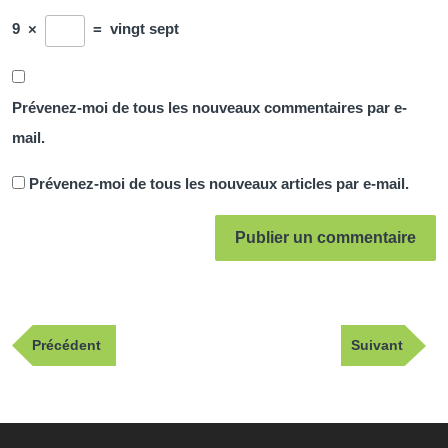
9
×
=
vingt sept
Prévenez-moi de tous les nouveaux commentaires par e-
mail.
Prévenez-moi de tous les nouveaux articles par e-mail.
Navigation
Publication
Article
Précédent
Suivant
de
précédente
suivant
l’article