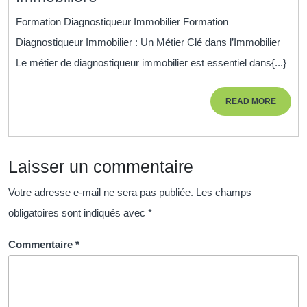
Diagnostiqueur
Formation Diagnostiqueur Immobilier Formation
Immobilier
Diagnostiqueur Immobilier : Un Métier Clé dans l’Immobilier
:
Le métier de diagnostiqueur immobilier est essentiel dans{...}
Devenez
un
READ
READ MORE
Expert
MORE
de
l’Évaluation
Laisser un commentaire
Immobilière
Votre adresse e-mail ne sera pas publiée.
Les champs
obligatoires sont indiqués avec
*
Commentaire
*