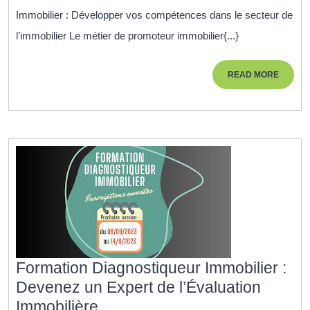
Immobilier
Immobilier : Développer vos compétences dans le secteur de
:
l’immobilier Le métier de promoteur immobilier{...}
Développez
vos
READ
READ MORE
compétences
MORE
dans
l’industrie
de
l’immobilier
Formation Diagnostiqueur Immobilier :
Devenez un Expert de l’Évaluation
Formation
Immobilière