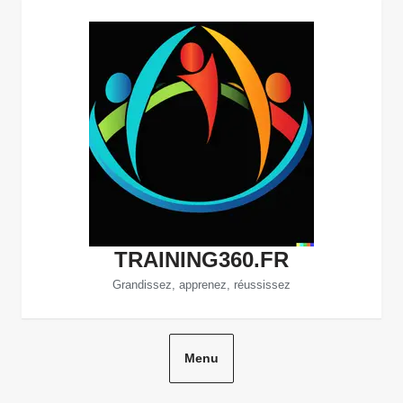
Aller
au
contenu
TRAINING360.FR
Grandissez, apprenez, réussissez
Menu