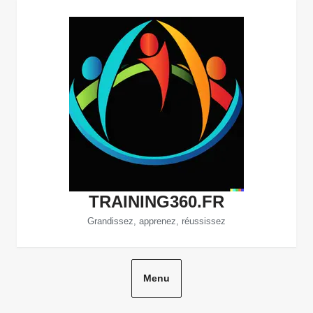
Aller
au
contenu
TRAINING360.FR
Grandissez, apprenez, réussissez
Menu