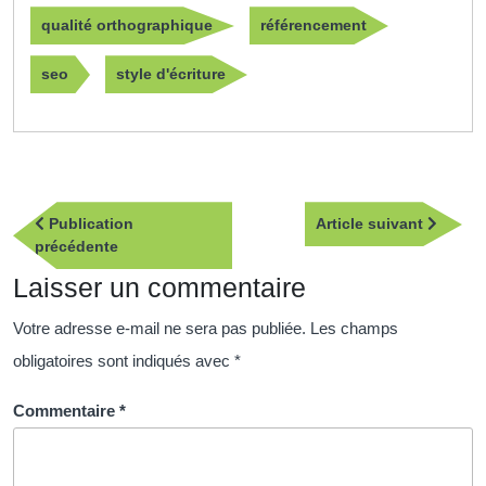
qualité orthographique
référencement
seo
style d'écriture
Navigation
Article
Publication
Article suivant
de
Publication
suivan
précédente
l’article
précédente
Laisser un commentaire
Votre adresse e-mail ne sera pas publiée.
Les champs
obligatoires sont indiqués avec
*
Commentaire
*