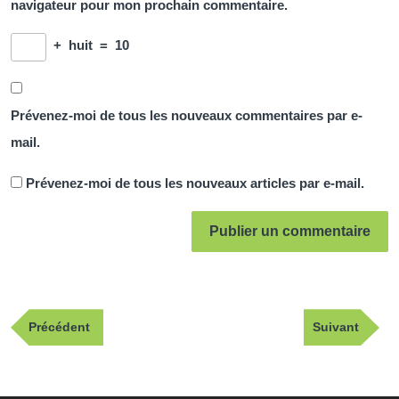
navigateur pour mon prochain commentaire.
+
huit
=
10
Prévenez-moi de tous les nouveaux commentaires par e-
mail.
Prévenez-moi de tous les nouveaux articles par e-mail.
Navigation
Publication
Article
Précédent
Suivant
de
précédente
suivant
l’article