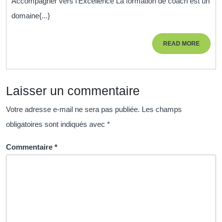
Accompagner vers l’Excellence La formation de coach est un
:
domaine{...}
Guider
vers
READ
READ MORE
l’Excellence
MORE
Laisser un commentaire
Votre adresse e-mail ne sera pas publiée.
Les champs
obligatoires sont indiqués avec
*
Commentaire
*