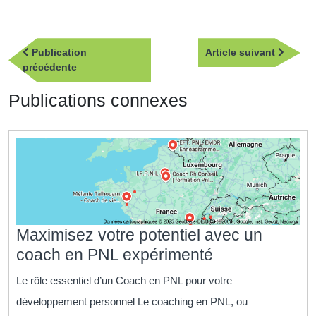
Navigation
Article
Publication
Article suivant
de
Publication
suivan
précédente
l’article
précédente
Publications connexes
Maximisez votre potentiel avec un
Maximisez
coach en PNL expérimenté
votre
Le rôle essentiel d’un Coach en PNL pour votre
potentiel
développement personnel Le coaching en PNL, ou
avec