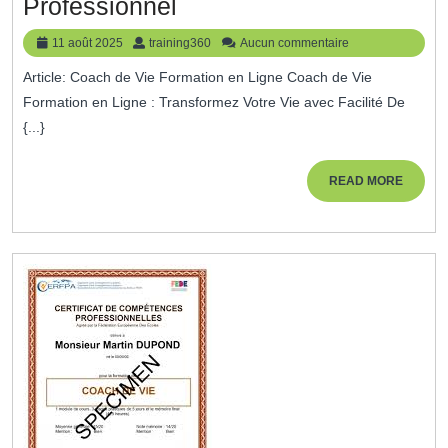
Formation
Professionnel
En
11
training360
11 août 2025
training360
Aucun commentaire
Ligne
août
Article: Coach de Vie Formation en Ligne Coach de Vie
2025
Pour
Formation en Ligne : Transformez Votre Vie avec Facilité De
Devenir
{...}
Coach
De
READ
READ MORE
MORE
Vie
:
Transformez
Votre
Parcours
Personnel
Et
Professionnel