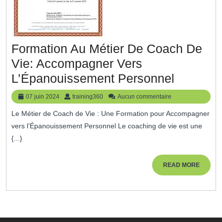
Formation Au Métier De Coach De
Vie: Accompagner Vers
Formati
L’Épanouissement Personnel
Au
07
training360
07 juin 2024
training360
Aucun commentaire
Métier
juin
Le Métier de Coach de Vie : Une Formation pour Accompagner
2024
De
vers l’Épanouissement Personnel Le coaching de vie est une
Coach
{...}
De
Vie:
READ
READ MORE
MORE
Accomp
Vers
L’Épano