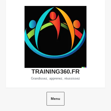
Aller
au
contenu
TRAINING360.FR
Grandissez, apprenez, réussissez
Menu