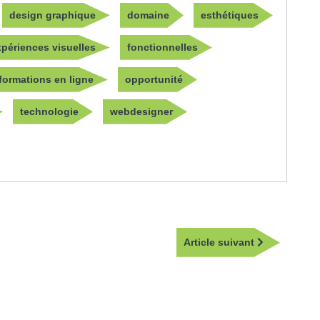
design graphique
domaine
esthétiques
xpériences visuelles
fonctionnelles
formations en ligne
opportunité
technologie
webdesigner
Article
Article suivant
suivant