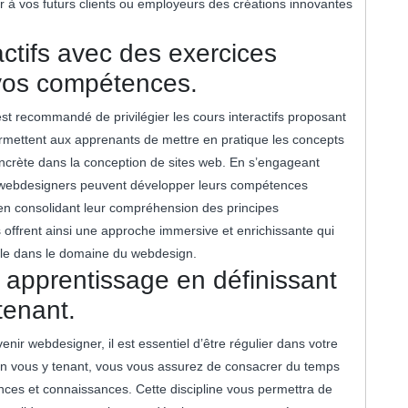
rir à vos futurs clients ou employeurs des créations innovantes
ractifs avec des exercices
 vos compétences.
t recommandé de privilégier les cours interactifs proposant
ermettent aux apprenants de mettre en pratique les concepts
oncrète dans la conception de sites web. En s’engageant
rs webdesigners peuvent développer leurs compétences
t en consolidant leur compréhension des principes
offrent ainsi une approche immersive et enrichissante qui
ble dans le domaine du webdesign.
 apprentissage en définissant
tenant.
nir webdesigner, il est essentiel d’être régulier dans votre
 en vous y tenant, vous vous assurez de consacrer du temps
nces et connaissances. Cette discipline vous permettra de