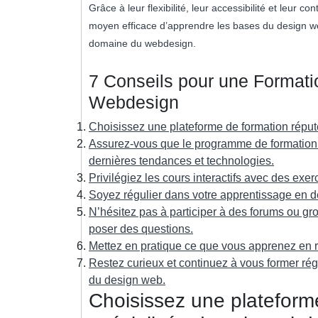
Grâce à leur flexibilité, leur accessibilité et leur
moyen efficace d’apprendre les bases du design we
domaine du webdesign.
7 Conseils pour une Formati
Webdesign
Choisissez une plateforme de formation réput
Assurez-vous que le programme de formation 
dernières tendances et technologies.
Privilégiez les cours interactifs avec des exe
Soyez régulier dans votre apprentissage en dé
N’hésitez pas à participer à des forums ou g
poser des questions.
Mettez en pratique ce que vous apprenez en r
Restez curieux et continuez à vous former rég
du design web.
Choisissez une plateform