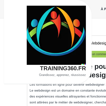
Aller
au
À 
contenu
Design Web Design Web Designer Webdesi
13
training360
13 août 2025
training360
Aucun commen
août
2025
Formation en ligne po
TRAINING360.FR
Maîtrisez l’art du des
Grandissez, apprenez, réussissez
Les formations en ligne pour devenir webdesigner :
Le webdesign est un domaine en constante évolution
des expériences visuelles attrayantes et fonctionne
sont attirées par le métier de webdesigner, cherc