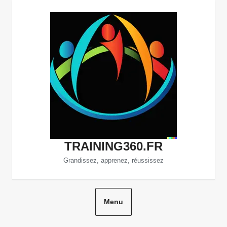
Aller
au
contenu
TRAINING360.FR
Grandissez, apprenez, réussissez
Menu