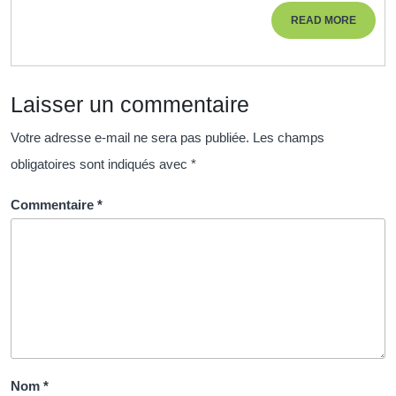
les
READ
READ MORE
Cours
MORE
de
Naturopathie
Laisser un commentaire
Votre adresse e-mail ne sera pas publiée.
Les champs
obligatoires sont indiqués avec
*
Commentaire
*
Nom
*