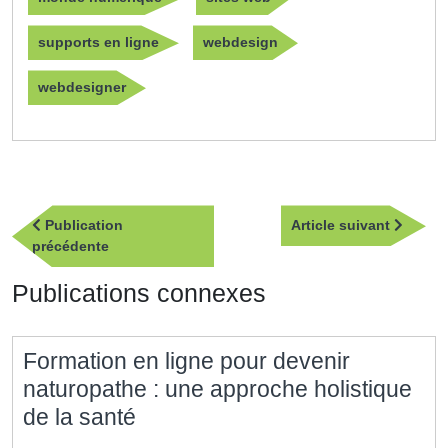
supports en ligne
webdesign
webdesigner
Navigation
Article
Publication
Article suivant
de
Publication
suivan
précédente
l’article
précédente
Publications connexes
Formation en ligne pour devenir
naturopathe : une approche holistique
Formation
de la santé
en