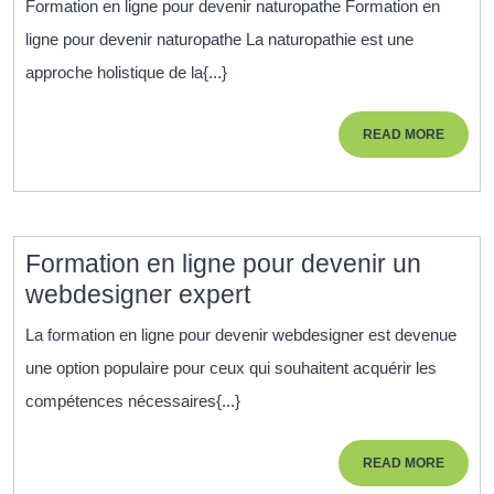
Formation en ligne pour devenir naturopathe Formation en
ligne
ligne pour devenir naturopathe La naturopathie est une
pour
approche holistique de la{...}
devenir
naturopathe
READ
READ MORE
:
MORE
une
approche
holistique
Formation en ligne pour devenir un
de
Formation
webdesigner expert
la
en
santé
La formation en ligne pour devenir webdesigner est devenue
ligne
une option populaire pour ceux qui souhaitent acquérir les
pour
compétences nécessaires{...}
devenir
un
READ
READ MORE
webdesigner
MORE