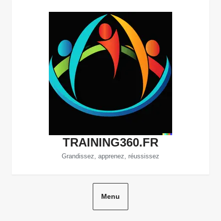
Aller
au
contenu
TRAINING360.FR
Grandissez, apprenez, réussissez
Menu