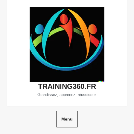
Aller
au
contenu
TRAINING360.FR
Grandissez, apprenez, réussissez
Menu