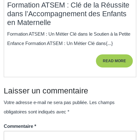
Formation ATSEM : Clé de la Réussite
dans l’Accompagnement des Enfants
Formation
en Maternelle
ATSEM
Formation ATSEM : Un Métier Clé dans le Soutien à la Petite
:
Enfance Formation ATSEM : Un Métier Clé dans{...}
Clé
de
READ
READ MORE
la
MORE
Réussite
dans
Laisser un commentaire
l’Accompagnement
des
Votre adresse e-mail ne sera pas publiée.
Les champs
Enfants
obligatoires sont indiqués avec
*
en
Maternelle
Commentaire
*