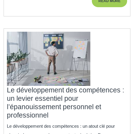
READ
READ MORE
Acquérir
MORE
des
Compéte
Clés
Rapidem
Le développement des compétences :
un levier essentiel pour
l’épanouissement personnel et
Le
professionnel
développement
Le développement des compétences : un atout clé pour
des