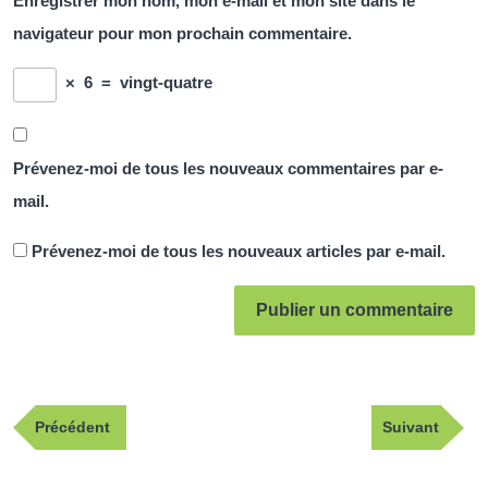
Enregistrer mon nom, mon e-mail et mon site dans le
navigateur pour mon prochain commentaire.
×
6
=
vingt-quatre
Prévenez-moi de tous les nouveaux commentaires par e-
mail.
Prévenez-moi de tous les nouveaux articles par e-mail.
Navigation
Publication
Article
Précédent
Suivant
de
précédente
suivant
l’article