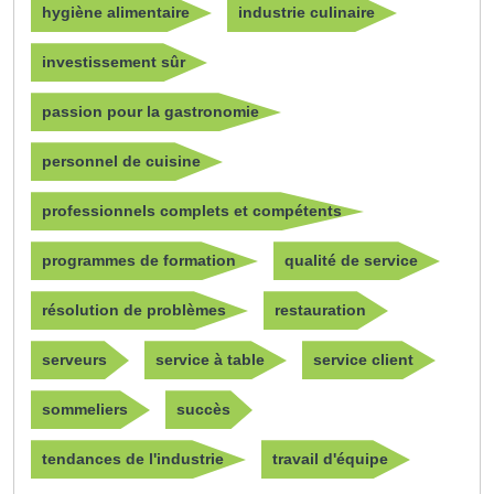
hygiène alimentaire
industrie culinaire
investissement sûr
passion pour la gastronomie
personnel de cuisine
professionnels complets et compétents
programmes de formation
qualité de service
résolution de problèmes
restauration
serveurs
service à table
service client
sommeliers
succès
tendances de l'industrie
travail d'équipe