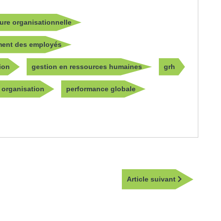
ture organisationnelle
ent des employés
ion
gestion en ressources humaines
grh
organisation
performance globale
Article
Article suivant
suivant