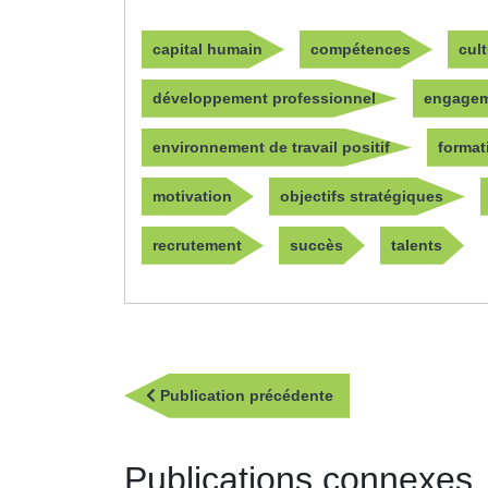
capital humain
compétences
cul
développement professionnel
engagem
environnement de travail positif
format
motivation
objectifs stratégiques
recrutement
succès
talents
Navigation
Publication
Publication précédente
de
précédente
l’article
Publications connexes