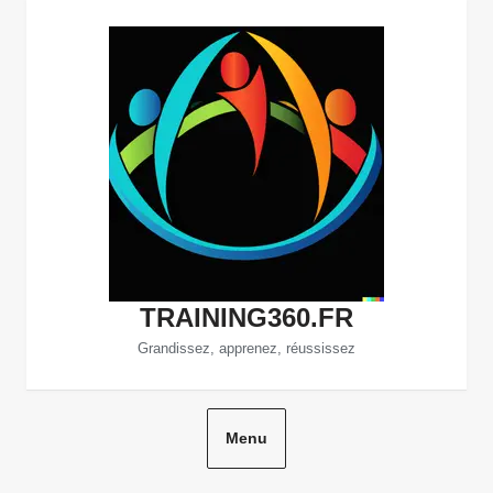
Aller
au
contenu
TRAINING360.FR
Grandissez, apprenez, réussissez
Menu