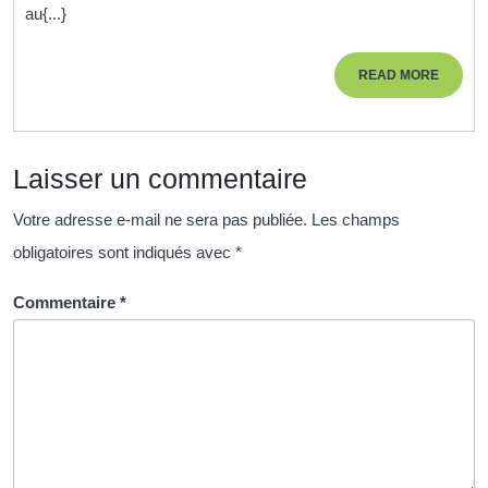
au{...}
l’AFPA:
Acquérir
READ
READ MORE
les
MORE
Compét
Clés
Laisser un commentaire
pour
Réussir
Votre adresse e-mail ne sera pas publiée.
Les champs
obligatoires sont indiqués avec
*
Commentaire
*