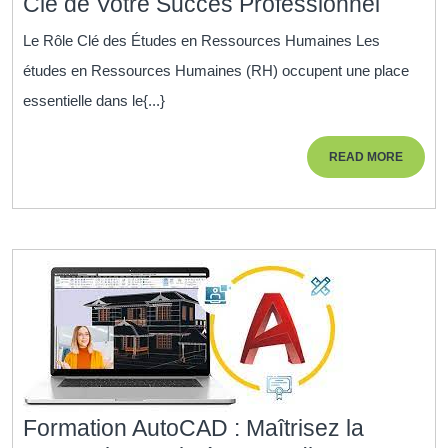
Les
Clé de Votre Succès Professionnel
Étude
Le Rôle Clé des Études en Ressources Humaines Les
en
études en Ressources Humaines (RH) occupent une place
Resso
essentielle dans le{...}
Humai
:
READ
READ MORE
Clé
MORE
de
Votre
Succè
Profes
Formation AutoCAD : Maîtrisez la