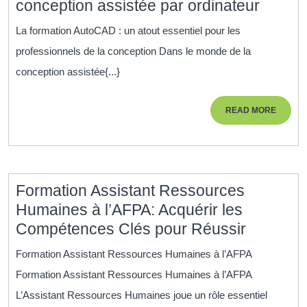
Format
conception assistée par ordinateur
AutoC
La formation AutoCAD : un atout essentiel pour les
:
professionnels de la conception Dans le monde de la
Maîtri
conception assistée{...}
la
concep
READ
READ MORE
assist
MORE
par
ordina
Formation Assistant Ressources
Humaines à l’AFPA: Acquérir les
Formati
Compétences Clés pour Réussir
Assistan
Formation Assistant Ressources Humaines à l’AFPA
Ressour
Formation Assistant Ressources Humaines à l’AFPA
Humain
L’Assistant Ressources Humaines joue un rôle essentiel
à