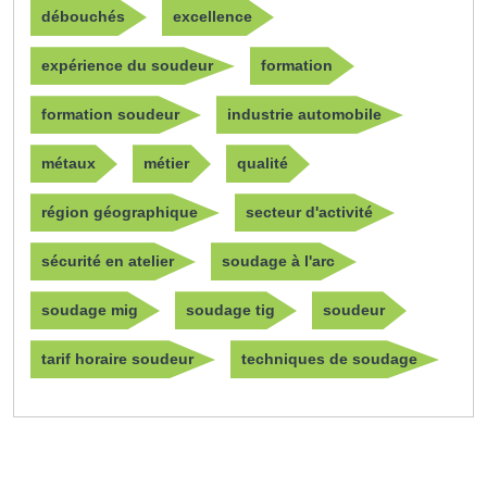
débouchés
excellence
expérience du soudeur
formation
formation soudeur
industrie automobile
métaux
métier
qualité
région géographique
secteur d'activité
sécurité en atelier
soudage à l'arc
soudage mig
soudage tig
soudeur
tarif horaire soudeur
techniques de soudage
Navigation