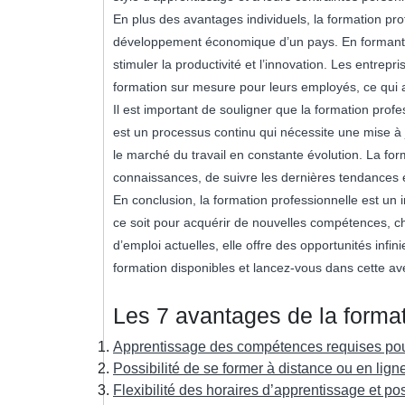
En plus des avantages individuels, la formation pro
développement économique d’un pays. En formant u
stimuler la productivité et l’innovation. Les entr
formation sur mesure pour leurs employés, ce qui 
Il est important de souligner que la formation profe
est un processus continu qui nécessite une mise à 
le marché du travail en constante évolution. La for
connaissances, de suivre les dernières tendances e
En conclusion, la formation professionnelle est un
ce soit pour acquérir de nouvelles compétences, c
d’emploi actuelles, elle offre des opportunités infin
formation disponibles et lancez-vous dans cette av
Les 7 avantages de la format
Apprentissage des compétences requises pour 
Possibilité de se former à distance ou en lign
Flexibilité des horaires d’apprentissage et pos