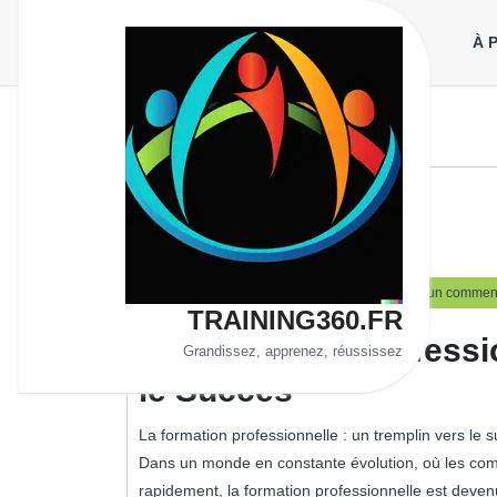
Aller
au
À 
contenu
10
training360
10 juin 2023
training360
Aucun comment
juin
TRAINING360.FR
2023
La Formation Professio
Grandissez, apprenez, réussissez
le Succès
La formation professionnelle : un tremplin vers le 
Dans un monde en constante évolution, où les comp
rapidement, la formation professionnelle est deven