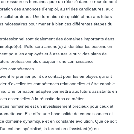
e) en ressources humaines joue un rôle clé dans le recrutement
laboration des annonces d’emploi, au tri des candidatures, aux
ux collaborateurs. Une formation de qualité offrira aux futurs
s nécessaires pour mener à bien ces différentes étapes du
professionnel sont également des domaines importants dans
mpliqué(e). Il/elle sera amené(e) à identifier les besoins en
ent pour les employés et à assurer le suivi des plans de
futurs professionnels d’acquérir une connaissance
n des compétences.
ouvent le premier point de contact pour les employés qui ont
séder d’excellentes compétences relationnelles et être capable
thie. Une formation adaptée permettra aux futurs assistants en
 essentielles à la réussite dans ce métier.
ources humaines est un investissement précieux pour ceux et
 prometteuse. Elle offre une base solide de connaissances et
ce domaine dynamique et en constante évolution. Que ce soit
d’un cabinet spécialisé, la formation d’assistant(e) en