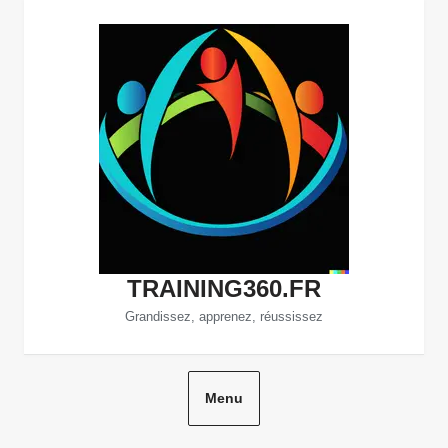
Aller
au
contenu
TRAINING360.FR
Grandissez, apprenez, réussissez
Menu