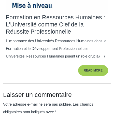
Formation en Ressources Humaines :
L’Université comme Clef de la
Formation
Réussite Professionnelle
en
L’importance des Universités Ressources Humaines dans la
Ressources
Formation et le Développement Professionnel Les
Humaines
Universités Ressources Humaines jouent un rôle crucial{...}
:
L’Université
READ
READ MORE
comme
MORE
Clef
de
Laisser un commentaire
la
Réussite
Votre adresse e-mail ne sera pas publiée.
Les champs
Professionnelle
obligatoires sont indiqués avec
*