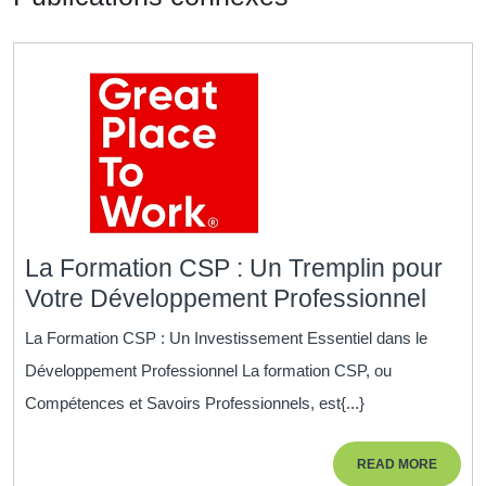
La Formation CSP : Un Tremplin pour
La
Votre Développement Professionnel
Form
La Formation CSP : Un Investissement Essentiel dans le
CSP
Développement Professionnel La formation CSP, ou
:
Compétences et Savoirs Professionnels, est{...}
Un
Tremp
READ
READ MORE
pour
MORE