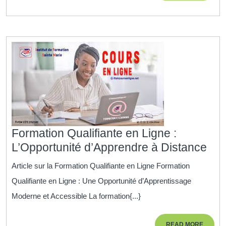
Votre
Déve
Profe
Formation Qualifiante en Ligne :
For
L’Opportunité d’Apprendre à Distance
Qua
Article sur la Formation Qualifiante en Ligne Formation
en
Qualifiante en Ligne : Une Opportunité d’Apprentissage
Lig
Moderne et Accessible La formation{...}
:
L’O
READ
READ MORE