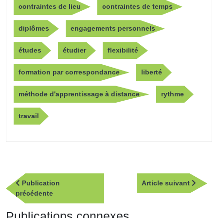
contraintes de lieu
contraintes de temps
diplômes
engagements personnels
études
étudier
flexibilité
formation par correspondance
liberté
méthode d'apprentissage à distance
rythme
travail
Navigation
Article
Publication
Article suivant
de
Publication
suivan
précédente
l’article
précédente
Publications connexes