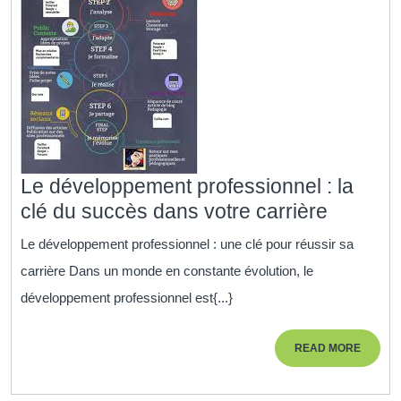
Le développement professionnel : la
Le
clé du succès dans votre carrière
dévelo
Le développement professionnel : une clé pour réussir sa
profess
carrière Dans un monde en constante évolution, le
:
développement professionnel est{...}
la
clé
READ
READ MORE
du
MORE
succès