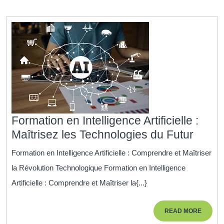
dans
votre
carrière
Formation en Intelligence Artificielle :
Forma
Maîtrisez les Technologies du Futur
en
Formation en Intelligence Artificielle : Comprendre et Maîtriser
Intell
la Révolution Technologique Formation en Intelligence
Artific
Artificielle : Comprendre et Maîtriser la{...}
:
Maîtr
READ
READ MORE
les
MORE