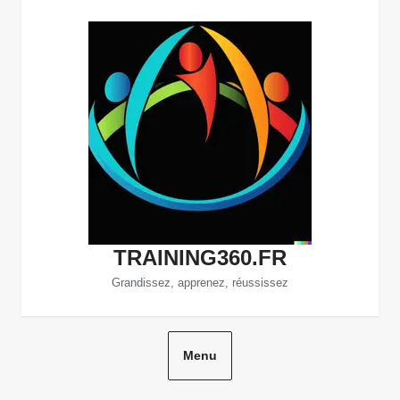
Aller
au
contenu
TRAINING360.FR
Grandissez, apprenez, réussissez
Menu