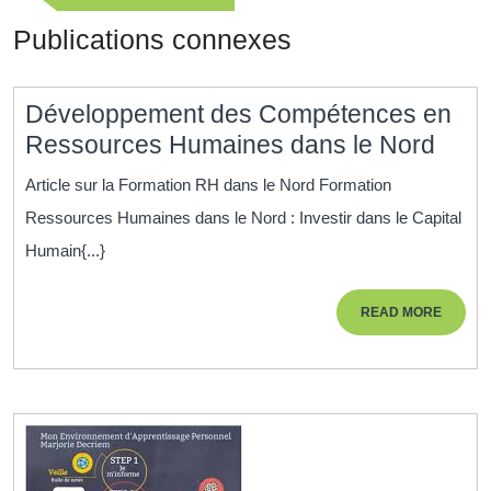
l’article
précédente
Publications connexes
Développement des Compétences en
Déve
Ressources Humaines dans le Nord
des
Article sur la Formation RH dans le Nord Formation
Com
Ressources Humaines dans le Nord : Investir dans le Capital
en
Humain{...}
Ress
Hum
READ
READ MORE
dans
MORE
le
Nord