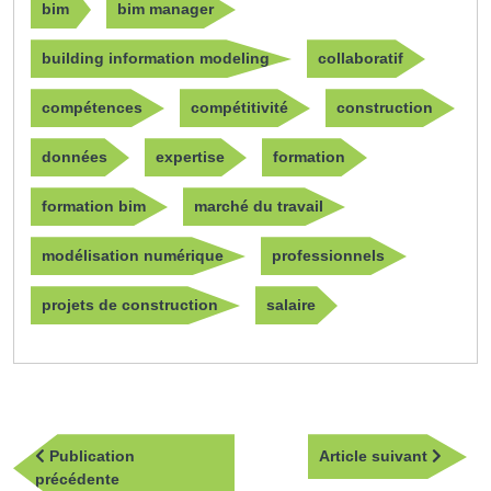
bim
bim manager
building information modeling
collaboratif
compétences
compétitivité
construction
données
expertise
formation
formation bim
marché du travail
modélisation numérique
professionnels
projets de construction
salaire
Navigation
Article
Publication
Article suivant
de
Publication
suivan
précédente