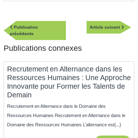
Navigation
Article
Publication
Article suivant
de
Publication
suivan
précédente
l’article
précédente
Publications connexes
Recrutement en Alternance dans les
Ressources Humaines : Une Approche
Innovante pour Former les Talents de
Recrutement
Demain
en
Recrutement en Alternance dans le Domaine des
Alternance
Ressources Humaines Recrutement en Alternance dans le
dans
Domaine des Ressources Humaines L’alternance est{...}
les
Ressources