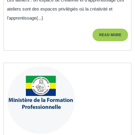
Créatifs
ateliers sont des espaces privilégiés où la créativité et
:
l’apprentissage{...}
Un
espace
READ
READ MORE
d’apprentissage
MORE
et
de
créativité
pour
tous