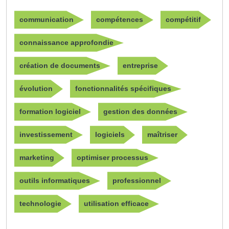
communication
compétences
compétitif
connaissance approfondie
création de documents
entreprise
évolution
fonctionnalités spécifiques
formation logiciel
gestion des données
investissement
logiciels
maîtriser
marketing
optimiser processus
outils informatiques
professionnel
technologie
utilisation efficace