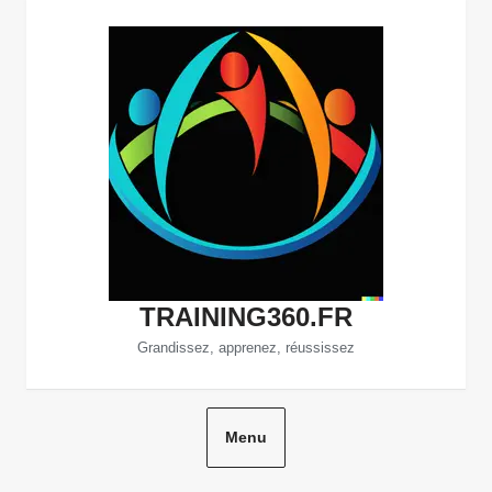
Aller
au
contenu
TRAINING360.FR
Grandissez, apprenez, réussissez
Menu