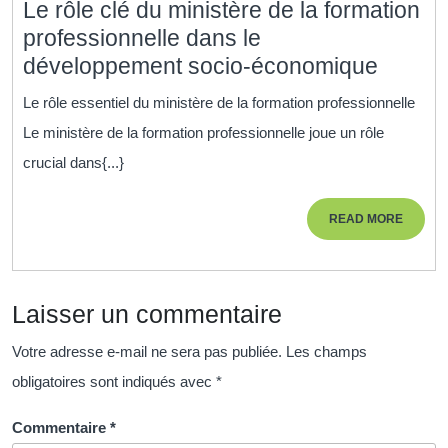
Le rôle clé du ministère de la formation
professionnelle dans le
Le
développement socio-économique
rôle
Le rôle essentiel du ministère de la formation professionnelle
clé
Le ministère de la formation professionnelle joue un rôle
du
crucial dans{...}
minist
de
READ
READ MORE
la
MORE
format
profes
Laisser un commentaire
dans
le
Votre adresse e-mail ne sera pas publiée.
Les champs
dével
obligatoires sont indiqués avec
*
socio-
écono
Commentaire
*