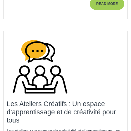
READ
READ MORE
Humaines
MORE
:
Une
Approche
Innovante
pour
Former
les
Talents
de
Demain
Les Ateliers Créatifs : Un espace
d’apprentissage et de créativité pour
Les
tous
Ateliers
Les ateliers : un espace de créativité et d’apprentissage Les