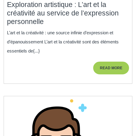
Exploration artistique : L’art et la
créativité au service de l’expression
Exploration
personnelle
artistique
L’art et la créativité : une source infinie d’expression et
:
d’épanouissement L’art et la créativité sont des éléments
L’art
essentiels de{...}
et
la
READ
READ MORE
créativité
MORE
au
service
de
l’expression
personnelle