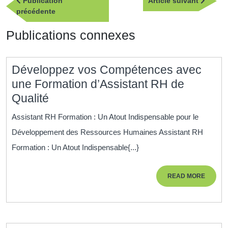
Article
Publication
Article suivant
de
Publication
suivan
précédente
l’article
précédente
Publications connexes
Développez vos Compétences avec
une Formation d’Assistant RH de
Développez
Qualité
vos
Assistant RH Formation : Un Atout Indispensable pour le
Compétences
Développement des Ressources Humaines Assistant RH
avec
Formation : Un Atout Indispensable{...}
une
Formation
READ
READ MORE
d’Assistant
MORE
RH
de
Qualité