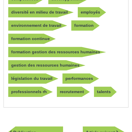
diversité en milieu de travail
employés
environnement de travail
formation
formation continue
formation gestion des ressources humaines
gestion des ressources humaines
législation du travail
performances
professionnels rh
recrutement
talents
Navigation