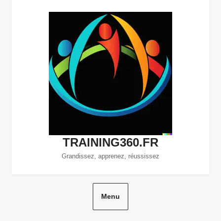
Aller
au
contenu
TRAINING360.FR
Grandissez, apprenez, réussissez
Menu