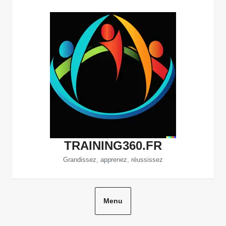
Aller
au
contenu
TRAINING360.FR
Grandissez, apprenez, réussissez
Menu