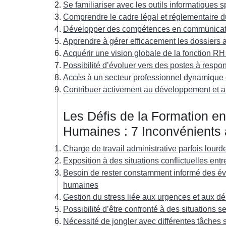
Se familiariser avec les outils informatique
Comprendre le cadre légal et réglementaire d
Développer des compétences en communicatio
Apprendre à gérer efficacement les dossiers 
Acquérir une vision globale de la fonction RH
Possibilité d’évoluer vers des postes à resp
Accès à un secteur professionnel dynamique 
Contribuer activement au développement et au 
Les Défis de la Formation e
Humaines : 7 Inconvénients 
Charge de travail administrative parfois lourde
Exposition à des situations conflictuelles ent
Besoin de rester constamment informé des évo
humaines
Gestion du stress liée aux urgences et aux dé
Possibilité d’être confronté à des situations s
Nécessité de jongler avec différentes tâches 