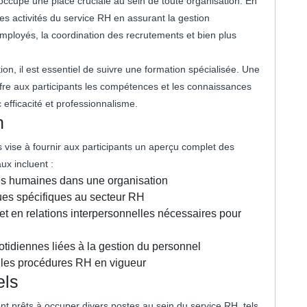
occupe une place cruciale au sein de toute organisation. En
les activités du service RH en assurant la gestion
employés, la coordination des recrutements et bien plus
n, il est essentiel de suivre une formation spécialisée. Une
fre aux participants les compétences et les connaissances
efficacité et professionnalisme.
n
vise à fournir aux participants un aperçu complet des
aux incluent :
es humaines dans une organisation
iques spécifiques au secteur RH
 en relations interpersonnelles nécessaires pour
tidiennes liées à la gestion du personnel
et les procédures RH en vigueur
els
ont prêts à occuper divers postes au sein du service RH, tels