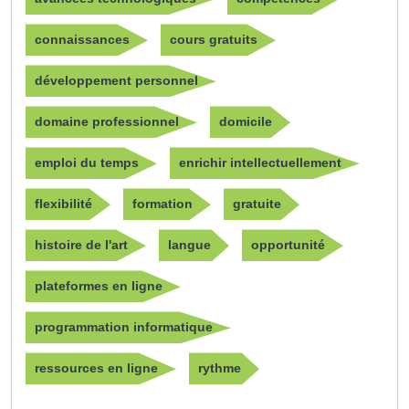
connaissances
cours gratuits
développement personnel
domaine professionnel
domicile
emploi du temps
enrichir intellectuellement
flexibilité
formation
gratuite
histoire de l'art
langue
opportunité
plateformes en ligne
programmation informatique
ressources en ligne
rythme