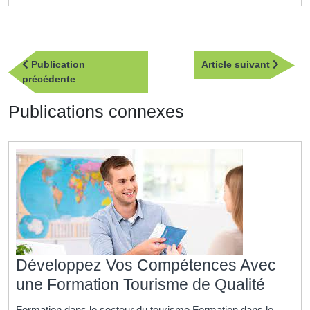
Navigation
Article
Publication
Article suivant
de
Publication
suivan
précédente
l’article
précédente
Publications connexes
Développez Vos Compétences Avec
Dével
une Formation Tourisme de Qualité
Vos
Formation dans le secteur du tourisme Formation dans le