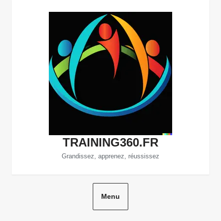
Aller
au
contenu
TRAINING360.FR
Grandissez, apprenez, réussissez
Menu