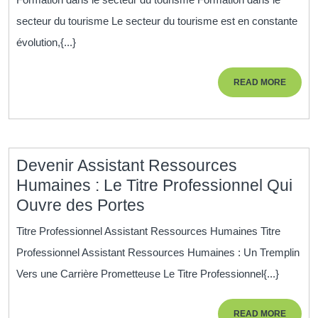
Compé
secteur du tourisme Le secteur du tourisme est en constante
Avec
évolution,{...}
une
Forma
READ
READ MORE
Touri
MORE
de
Qualit
Devenir Assistant Ressources
Humaines : Le Titre Professionnel Qui
Devenir
Ouvre des Portes
Assistant
Titre Professionnel Assistant Ressources Humaines Titre
Ressources
Professionnel Assistant Ressources Humaines : Un Tremplin
Humaines
Vers une Carrière Prometteuse Le Titre Professionnel{...}
:
Le
READ
READ MORE