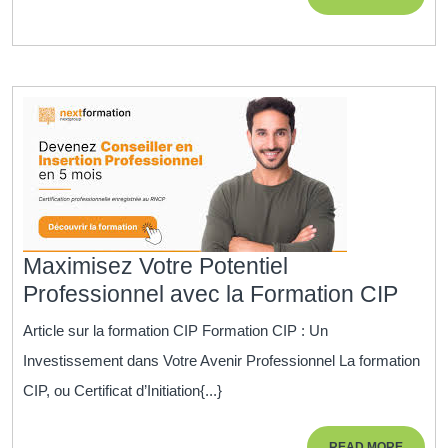
Titre
MORE
Professionnel
Qui
Ouvre
des
Portes
Maximisez Votre Potentiel
Maxi
Professionnel avec la Formation CIP
Votr
Article sur la formation CIP Formation CIP : Un
Poten
Investissement dans Votre Avenir Professionnel La formation
Prof
CIP, ou Certificat d’Initiation{...}
avec
la
READ
READ MORE