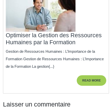
Optimiser la Gestion des Ressources
Optimiser
Humaines par la Formation
la
Gestion de Ressources Humaines : L’Importance de la
Gestion
Formation Gestion de Ressources Humaines : L’Importance
des
de la Formation La gestion{...}
Ressources
Humaines
READ
READ MORE
par
MORE
la
Formation
Laisser un commentaire