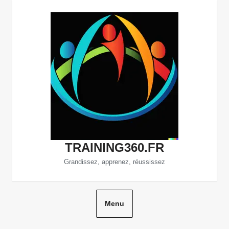
Aller
au
contenu
TRAINING360.FR
Grandissez, apprenez, réussissez
Menu