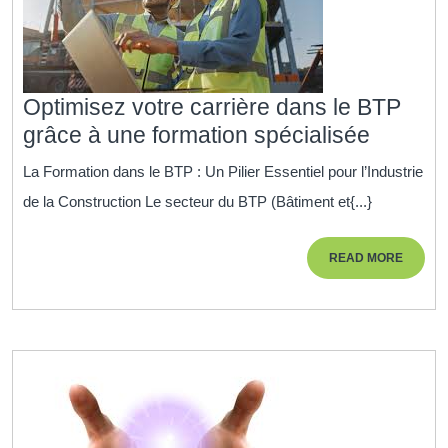
Optimisez votre carrière dans le BTP
Optimi
grâce à une formation spécialisée
votre
La Formation dans le BTP : Un Pilier Essentiel pour l’Industrie
carrièr
de la Construction Le secteur du BTP (Bâtiment et{...}
dans
le
READ
READ MORE
BTP
MORE
grâce
à
une
formati
spécial