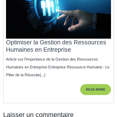
Optimiser la Gestion des Ressources
Optimiser
Humaines en Entreprise
la
Article sur l’Importance de la Gestion des Ressources
Gestion
Humaines en Entreprise Entreprise Ressource Humaine : Le
des
Pilier de la Réussite{...}
Ressources
Humaines
READ
READ MORE
en
MORE
Entreprise
Laisser un commentaire