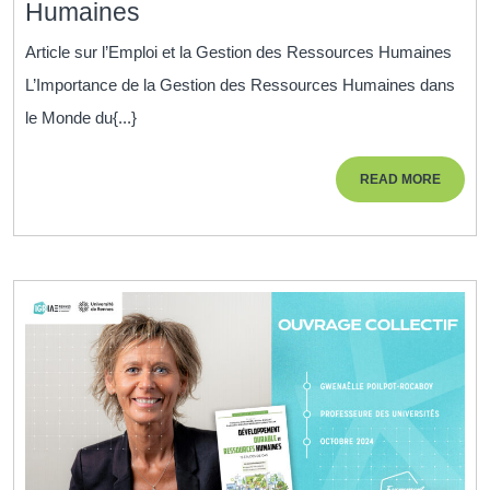
Optimiser
Humaines
l’Emploi
Article sur l’Emploi et la Gestion des Ressources Humaines
grâce
L’Importance de la Gestion des Ressources Humaines dans
à
le Monde du{...}
une
Gestion
READ
READ MORE
Stratégique
MORE
des
Ressources
Humaines