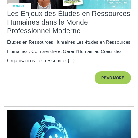
Les Enjeux des Études en Ressources
Humaines dans le Monde
Les
Professionnel Moderne
Enjeux
Études en Ressources Humaines Les études en Ressources
des
Humaines : Comprendre et Gérer l’Humain au Coeur des
Études
Organisations Les ressources{...}
en
Ressources
READ
READ MORE
Humaines
MORE
dans
le
Monde
Professionnel
Moderne