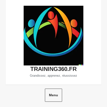
Aller
au
contenu
TRAINING360.FR
Grandissez, apprenez, réussissez
Menu