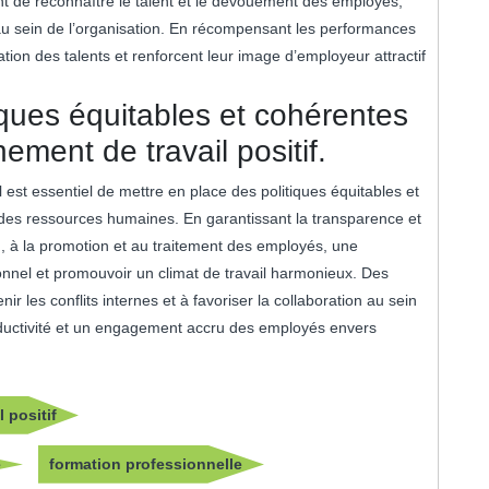
t de reconnaître le talent et le dévouement des employés,
au sein de l’organisation. En récompensant les performances
sation des talents et renforcent leur image d’employeur attractif
iques équitables et cohérentes
ement de travail positif.
il est essentiel de mettre en place des politiques équitables et
des ressources humaines. En garantissant la transparence et
on, à la promotion et au traitement des employés, une
onnel et promouvoir un climat de travail harmonieux. Des
r les conflits internes et à favoriser la collaboration au sein
roductivité et un engagement accru des employés envers
l positif
é
formation professionnelle