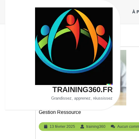
Aller
au
À 
contenu
TRAINING360.FR
Grandissez, apprenez, réussissez
Gestion Ressource
13
training360
13 février 2025
training360
Aucun comm
février
2025