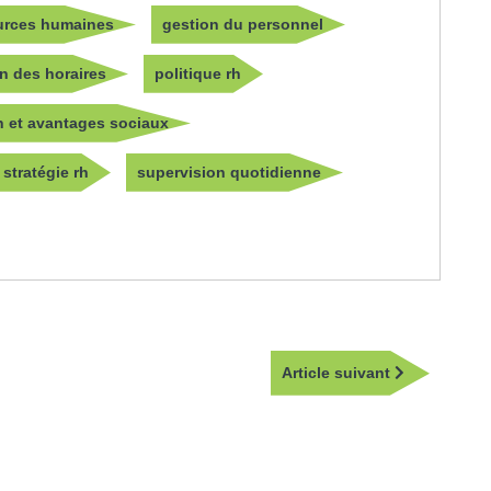
urces humaines
gestion du personnel
on des horaires
politique rh
n et avantages sociaux
stratégie rh
supervision quotidienne
Article
Article suivant
suivant