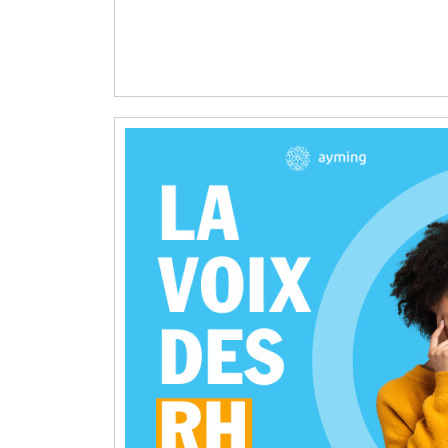
Init
RH
:
Que
Veu
Dire
Res
Hum
?