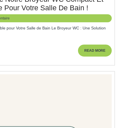
Optimisez
e Pour Votre Salle De Bain !
Votre
ntaire
Espace
Avec
Notre
Broyeur
READ
READ MORE
MORE
WC
Compact
Et
Adaptable,
La
Solution
Idéale
Pour
Votre