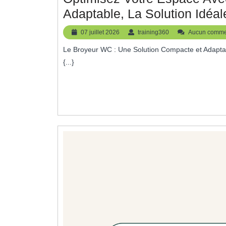
Adaptable, La Solution Idéal
07
training360
07 juillet 2026
training360
Aucun comme
juillet
Le Broyeur WC : Une Solution Compacte et Adaptable pour Votre Salle de Bain Le Broyeur WC : Une Solution
2026
{...}