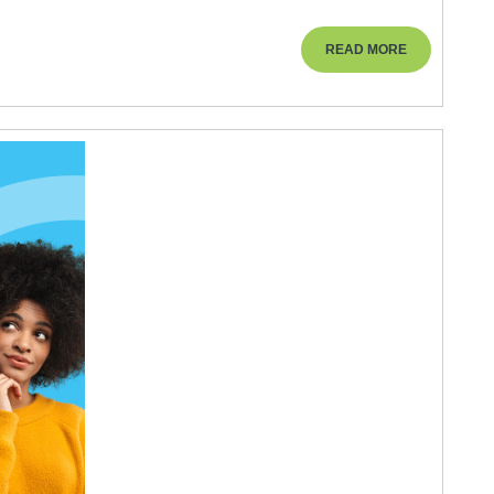
iales
READ
READ MORE
MORE
t
sources
aines