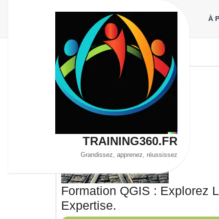
Aller
au
À 
contenu
TRAINING360.FR
Grandissez, apprenez, réussissez
Formation QGIS : Explorez 
Formation
Expertise.