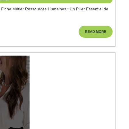
Métier
Ressources
Humaines
:
READ
READ MORE
MORE
Clé
De
La
Gestion
Du
Capital
Humain
En
Entreprise