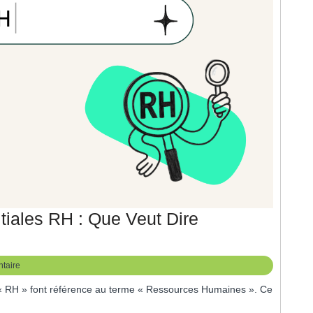
Salle
De
Bain
!
iales RH : Que Veut Dire
prendre
taire
s