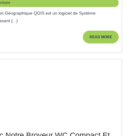
ntaire
sant {...}
READ
READ MORE
MORE
ec Notre Broyeur WC Compact Et