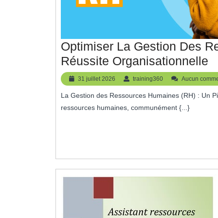
Optimiser La Gestion Des R
O
Réussite Organisationnelle
L
31
training360
31 juillet 2026
training360
Aucun comme
G
juillet
La Gestion des Ressources Humaines (RH) : Un Pilier Essentiel de la Réussite Organisationnelle La gestion des
2026
D
ressources humaines, communément {...}
R
H
(
P
L
R
O