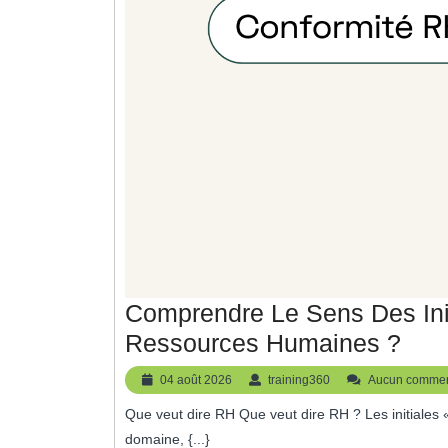
Comprendre Le Sens Des Init
Com
Ressources Humaines ?
Le
04
training360
04 août 2026
training360
Aucun commen
Sen
août
Que veut dire RH Que veut dire RH ? Les initiales « RH » font référence au terme « Ressources Humaines ». Ce
2026
Des
domaine, {...}