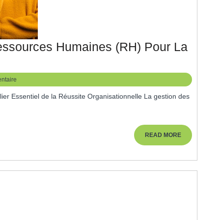
essources Humaines (RH) Pour La
ptimiser
a
ntaire
estion
es
essources
umaines
READ
READ MORE
MORE
RH)
our
a
éussite
rganisationnelle