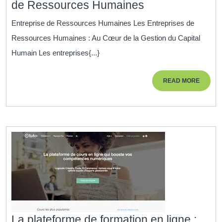
Optimiser
de Ressources Humaines
la
Entreprise de Ressources Humaines Les Entreprises de
Gestion
Ressources Humaines : Au Cœur de la Gestion du Capital
du
Humain Les entreprises{...}
Capital
Humain
READ
READ MORE
:
MORE
Le
Rôle
Clé
des
Entreprises
de
Ressources
Humaines
La plateforme de formation en ligne :