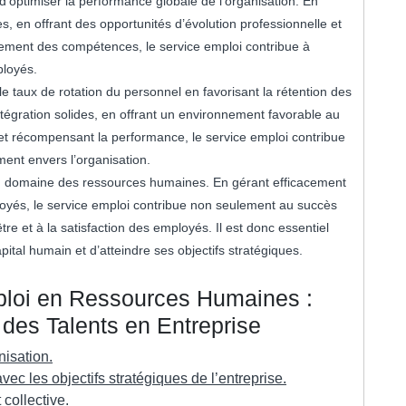
d’optimiser la performance globale de l’organisation. En
s, en offrant des opportunités d’évolution professionnelle et
ment des compétences, le service emploi contribue à
ployés.
 le taux de rotation du personnel en favorisant la rétention des
intégration solides, en offrant un environnement favorable au
t récompensant la performance, le service emploi contribue
ment envers l’organisation.
 du domaine des ressources humaines. En gérant efficacement
oyés, le service emploi contribue non seulement au succès
tre et à la satisfaction des employés. Il est donc essentiel
ital humain et d’atteindre ses objectifs stratégiques.
ploi en Ressources Humaines :
des Talents en Entreprise
nisation.
 les objectifs stratégiques de l’entreprise.
 collective.