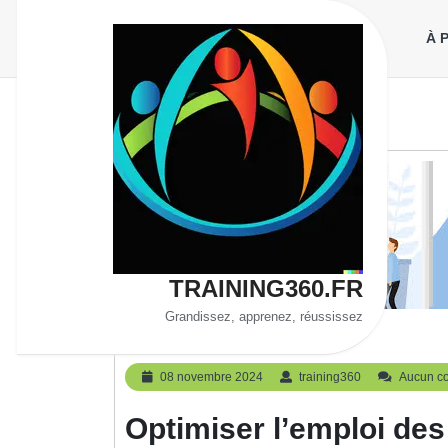
Aller
au
À 
contenu
TRAINING360.FR
Grandissez, apprenez, réussissez
Ressources Humaines
08
training360
08 novembre 2024
training360
Aucun c
novembre
2024
Optimiser l’emploi de