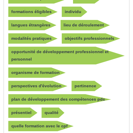
formations éligibles
individu
langues étrangères
lieu de déroulement
modalités pratiques
objectifs professionnels
opportunité de développement professionnel et
personnel
organisme de formation
perspectives d'évolution
pertinence
plan de développement des compétences pdc
présentiel
qualité
quelle formation avec le cpf