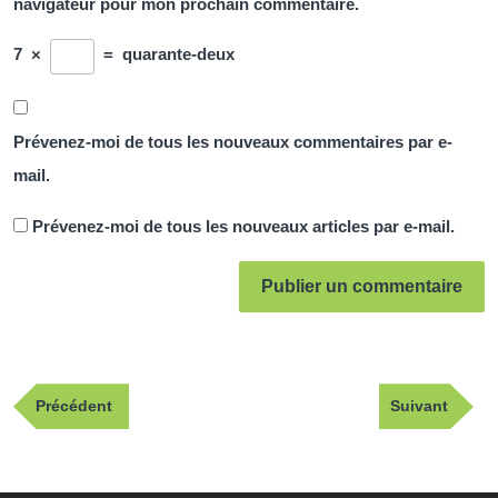
navigateur pour mon prochain commentaire.
7
×
=
quarante-deux
Prévenez-moi de tous les nouveaux commentaires par e-
mail.
Prévenez-moi de tous les nouveaux articles par e-mail.
Navigation
Publication
Article
Précédent
Suivant
de
précédente
suivant
l’article