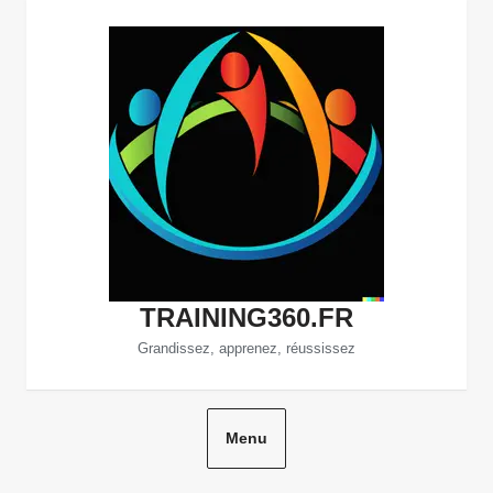
Aller
au
contenu
TRAINING360.FR
Grandissez, apprenez, réussissez
Menu