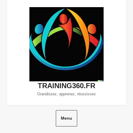
Aller
au
contenu
TRAINING360.FR
Grandissez, apprenez, réussissez
Menu