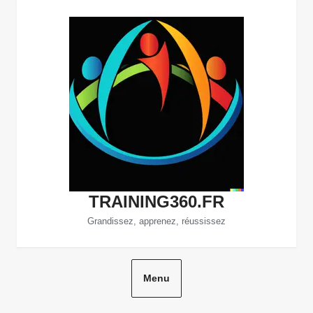
Aller
au
contenu
TRAINING360.FR
Grandissez, apprenez, réussissez
Menu