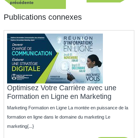
Publication
suivan
précédente
l’article
précédente
Publications connexes
Optimisez Votre Carrière avec une
Optimis
Formation en Ligne en Marketing
Votre
Marketing Formation en Ligne La montée en puissance de la
Carrière
formation en ligne dans le domaine du marketing Le
avec
marketing{...}
une