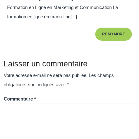
Ligne
Formation en Ligne en Marketing et Communication La
Marketing
formation en ligne en marketing{...}
et
Communication
READ
READ MORE
:
MORE
Acquérir
les
Laisser un commentaire
Clés
du
Votre adresse e-mail ne sera pas publiée.
Les champs
Succès
obligatoires sont indiqués avec
*
Numérique
Commentaire
*