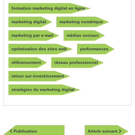
formation marketing digital en ligne
marketing digital
marketing numérique
marketing par e-mail
médias sociaux
optimisation des sites web
performances
référencement
réseau professionnel
retour sur investissement
stratégies du marketing digital
Navigation
Article
Publication
Article suivant
de