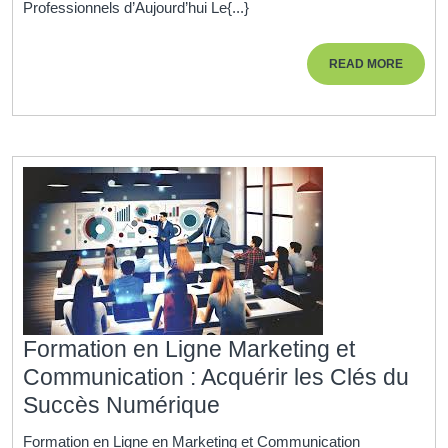
Professionnels d’Aujourd’hui Le{...}
Digital
:
READ
READ MORE
Maîtrisez
MORE
les
Clés
de
la
Réussite
Numérique
Formation en Ligne Marketing et
Communication : Acquérir les Clés du
Formation
Succès Numérique
en
Formation en Ligne en Marketing et Communication