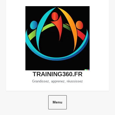
Aller
au
contenu
TRAINING360.FR
Grandissez, apprenez, réussissez
Menu