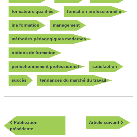
formateurs qualifiés
formation professionnelle
ina formation
management
méthodes pédagogiques modernes
options de formation
perfectionnement professionnel
satisfaction
succès
tendances du marché du travail
Navigation
Article
Publication
Article suivant
de
Publication
suivan
précédente
l’article
précédente