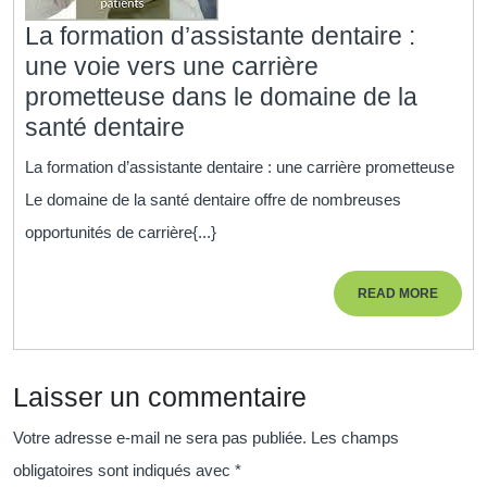
La formation d’assistante dentaire :
une voie vers une carrière
prometteuse dans le domaine de la
La
santé dentaire
formation
La formation d’assistante dentaire : une carrière prometteuse
d’assistante
Le domaine de la santé dentaire offre de nombreuses
dentaire
opportunités de carrière{...}
:
une
READ
READ MORE
voie
MORE
vers
une
Laisser un commentaire
carrière
prometteuse
Votre adresse e-mail ne sera pas publiée.
Les champs
dans
obligatoires sont indiqués avec
*