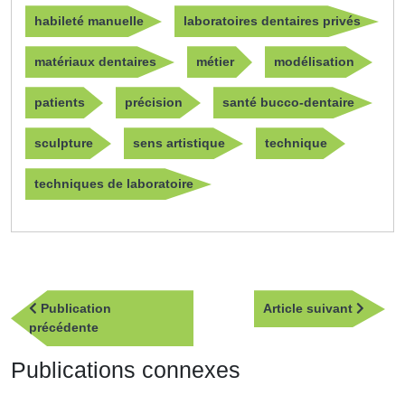
habileté manuelle
laboratoires dentaires privés
matériaux dentaires
métier
modélisation
patients
précision
santé bucco-dentaire
sculpture
sens artistique
technique
techniques de laboratoire
Navigation
Article
Publication
Article suivant
de
Publication
suivan
précédente
l’article
précédente
Publications connexes