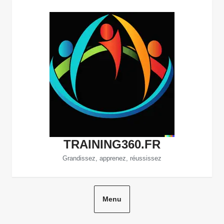
Aller
au
contenu
TRAINING360.FR
Grandissez, apprenez, réussissez
Menu