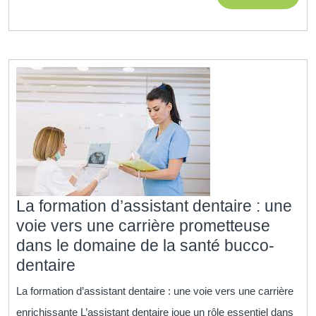
Compétence
MORE
Essentielles
pour
un
Métier
au
Service
de
la
Santé
Bucco-
La formation d’assistant dentaire : une
Dentaire
voie vers une carrière prometteuse
dans le domaine de la santé bucco-
La
dentaire
formation
La formation d’assistant dentaire : une voie vers une carrière
d’assistant
enrichissante L’assistant dentaire joue un rôle essentiel dans