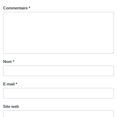
le
domaine
Commentaire
*
de
la
santé
dentaire
Nom
*
E-mail
*
Site web