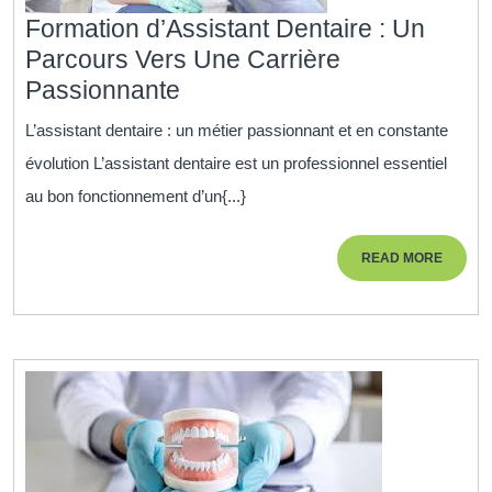
Bucco-
Formation d’Assistant Dentaire : Un
Dentaire
Parcours Vers Une Carrière
Formation
Passionnante
d’Assistant
L’assistant dentaire : un métier passionnant et en constante
Dentaire
évolution L’assistant dentaire est un professionnel essentiel
:
au bon fonctionnement d’un{...}
Un
Parcours
READ
READ MORE
Vers
MORE
Une
Carrière
Passionnante