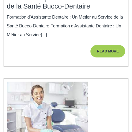
Formation
de la Santé Bucco-Dentaire
d’Assistante
Formation d’Assistante Dentaire : Un Métier au Service de la
Dentaire
Santé Bucco-Dentaire Formation d’Assistante Dentaire : Un
:
Métier au Service{...}
Acquérir
les
READ
READ MORE
Compétence
MORE
Essentielles
pour
un
Métier
au
Service
de
la
Santé