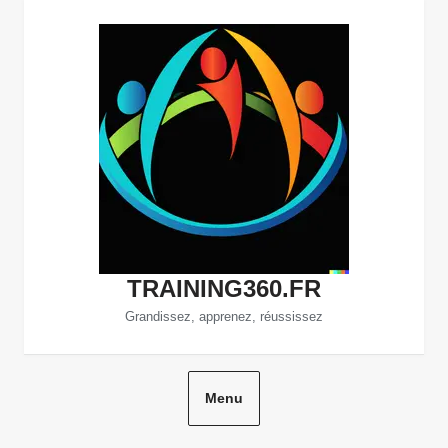
Aller
au
contenu
TRAINING360.FR
Grandissez, apprenez, réussissez
Menu