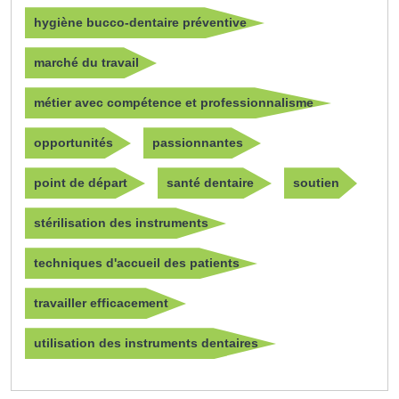
hygiène bucco-dentaire préventive
marché du travail
métier avec compétence et professionnalisme
opportunités
passionnantes
point de départ
santé dentaire
soutien
stérilisation des instruments
techniques d'accueil des patients
travailler efficacement
utilisation des instruments dentaires