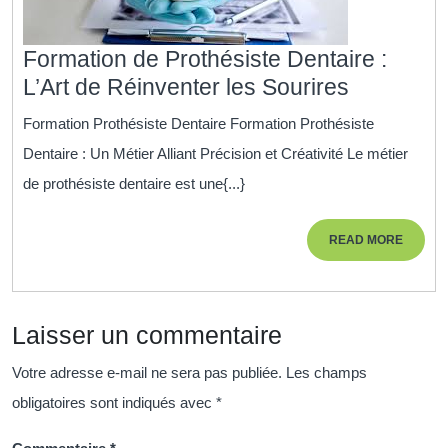
Formation de Prothésiste Dentaire :
Formatio
L’Art de Réinventer les Sourires
de
Formation Prothésiste Dentaire Formation Prothésiste
Prothésis
Dentaire : Un Métier Alliant Précision et Créativité Le métier
Dentaire
de prothésiste dentaire est une{...}
:
L’Art
READ
READ MORE
de
MORE
Réinvent
les
Laisser un commentaire
Sourires
Votre adresse e-mail ne sera pas publiée.
Les champs
obligatoires sont indiqués avec
*