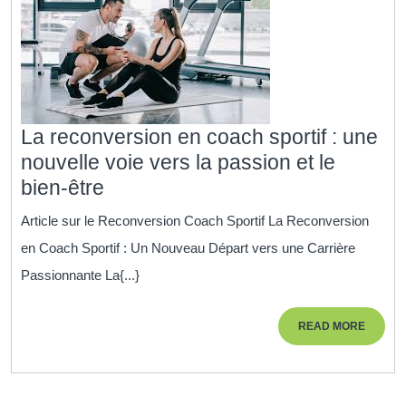
pour
la
croissance
personnelle
La reconversion en coach sportif : une
nouvelle voie vers la passion et le
La
bien-être
reconversion
Article sur le Reconversion Coach Sportif La Reconversion
en
en Coach Sportif : Un Nouveau Départ vers une Carrière
coach
Passionnante La{...}
sportif
:
READ
READ MORE
une
MORE
nouvelle
voie