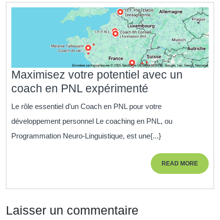
vers
la
passion
et
le
bien-
Maximisez votre potentiel avec un
être
Maximisez
coach en PNL expérimenté
votre
Le rôle essentiel d’un Coach en PNL pour votre
potentiel
développement personnel Le coaching en PNL, ou
avec
Programmation Neuro-Linguistique, est une{...}
un
coach
READ
READ MORE
en
MORE
PNL
expérimenté
Laisser un commentaire