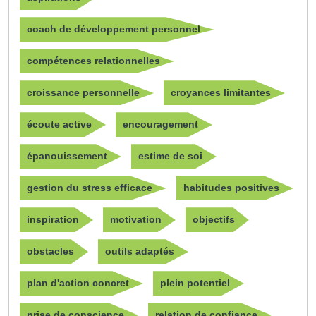
coach de développement personnel
compétences relationnelles
croissance personnelle
croyances limitantes
écoute active
encouragement
épanouissement
estime de soi
gestion du stress efficace
habitudes positives
inspiration
motivation
objectifs
obstacles
outils adaptés
plan d'action concret
plein potentiel
prise de conscience
relation de confiance