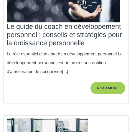
Le guide du coach en développement
personnel : conseils et stratégies pour
Le
la croissance personnelle
guide
Le rôle essentiel d’un coach en développement personnel Le
du
développement personnel est un processus continu
coach
d’amélioration de soi qui vise{...}
en
développement
READ
READ MORE
personnel
MORE
:
conseils
et
stratégies