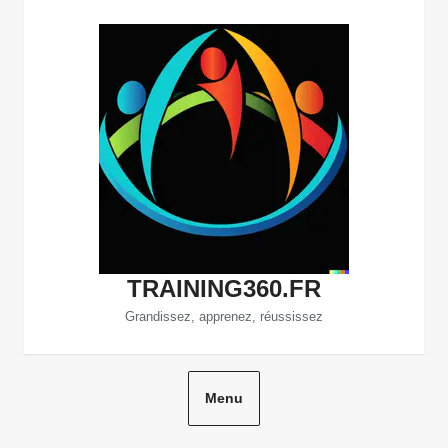
Aller
au
contenu
TRAINING360.FR
Grandissez, apprenez, réussissez
Menu