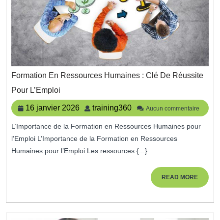
Formation En Ressources Humaines : Clé De Réussite
Formation
Pour L’Emploi
En
Ressources
16
training360
16 janvier 2026
training360
Aucun commentaire
Humaines
janvier
:
L’Importance de la Formation en Ressources Humaines pour
2026
Clé
l’Emploi L’Importance de la Formation en Ressources
De
Réussite
Humaines pour l’Emploi Les ressources {...}
Pour
L’Emploi
READ
READ MORE
MORE