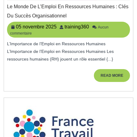
Le Monde De L’Emploi En Ressources Humaines : Clés
Le
Du Succès Organisationnel
Monde
De
05
training360
05 novembre 2025
training360
Aucun
L’Emploi
commentaire
novembre
En
2025
Ressources
L’Importance de l’Emploi en Ressources Humaines
Humaines
L’Importance de l’Emploi en Ressources Humaines Les
:
ressources humaines (RH) jouent un rôle essentiel {...}
Clés
Du
Succès
READ
READ MORE
Organisationnel
MORE