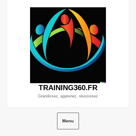
Aller
au
contenu
TRAINING360.FR
Grandissez, apprenez, réussissez
Menu