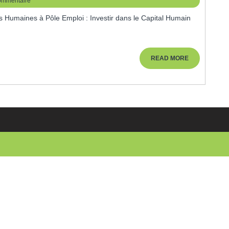
ommentaire
READ
READ MORE
MORE