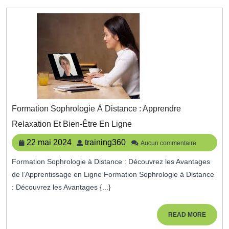
Formation Sophrologie À Distance : Apprendre
Formation
Relaxation Et Bien-Être En Ligne
Sophrologie
À
22
training360
22 mai 2024
training360
Aucun commentaire
Distance
mai
:
Formation Sophrologie à Distance : Découvrez les Avantages
2024
Apprendre
de l’Apprentissage en Ligne Formation Sophrologie à Distance
Relaxation
Et
: Découvrez les Avantages {...}
Bien-
Être
READ
READ MORE
En
MORE
Ligne