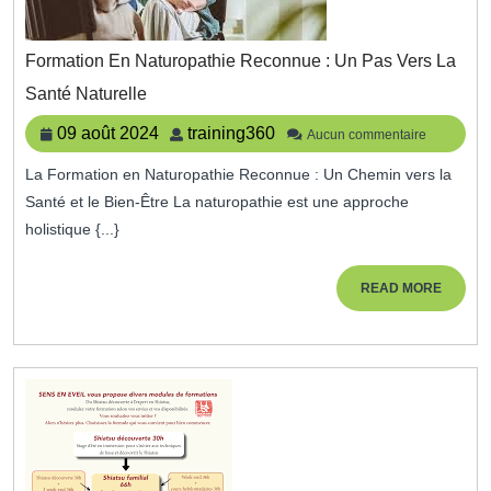
Formation En Naturopathie Reconnue : Un Pas Vers La
Formation
Santé Naturelle
En
Naturopathie
09
training360
09 août 2024
training360
Aucun commentaire
Reconnue
août
:
La Formation en Naturopathie Reconnue : Un Chemin vers la
2024
Un
Santé et le Bien-Être La naturopathie est une approche
Pas
Vers
holistique {...}
La
Santé
READ
READ MORE
Naturelle
MORE