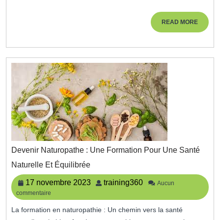
En
Ligne
READ
READ MORE
!
MORE
Devenir Naturopathe : Une Formation Pour Une Santé
Devenir
Naturelle Et Équilibrée
Naturopathe
:
17
training360
17 novembre 2023
training360
Aucun
Une
commentaire
novembre
Formation
2023
Pour
La formation en naturopathie : Un chemin vers la santé
Une