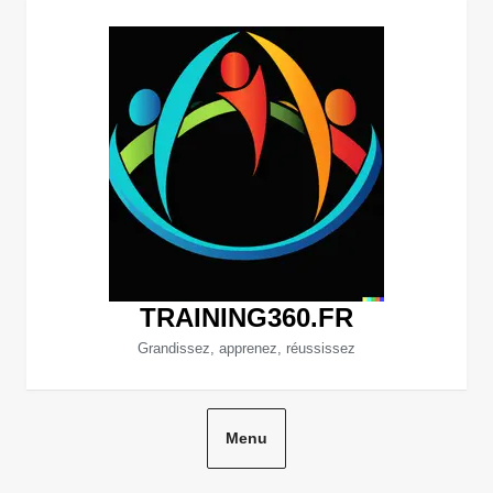
Aller
au
contenu
TRAINING360.FR
Grandissez, apprenez, réussissez
Menu