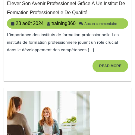
Élever Son Avenir Professionnel Grâce À Un Institut De
Élever
Formation Professionnelle De Qualité
Son
Avenir
23
training360
23 août 2024
training360
Aucun commentaire
Professionnel
août
Grâce
L’importance des instituts de formation professionnelle Les
2024
À
instituts de formation professionnelle jouent un rôle crucial
Un
Institut
dans le développement des compétences {...}
De
Formation
READ
READ MORE
Professionnelle
MORE
De
Qualité