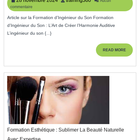
28 novembre 2024
training360
Aucun
Son
commentaire
novembre
:
2024
L’Art
Article sur la Formation d’Ingénieur du Son Formation
De
d’Ingénieur du Son : L’Art de Créer l’Harmonie Auditive
Créer
L’ingénieur du son {...}
L’Harmonie
Auditive
READ
READ MORE
MORE
Formation Esthétique : Sublimer La Beauté Naturelle
Formation
Avec Expertise