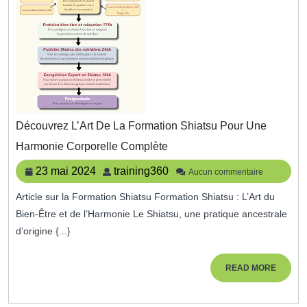
Découvrez L’Art De La Formation Shiatsu Pour Une
Découvrez
Harmonie Corporelle Complète
L’Art
De
23
training360
23 mai 2024
training360
Aucun commentaire
La
mai
Formation
Article sur la Formation Shiatsu Formation Shiatsu : L’Art du
2024
Shiatsu
Bien-Être et de l’Harmonie Le Shiatsu, une pratique ancestrale
Pour
Une
d’origine {...}
Harmonie
Corporelle
READ
READ MORE
Complète
MORE