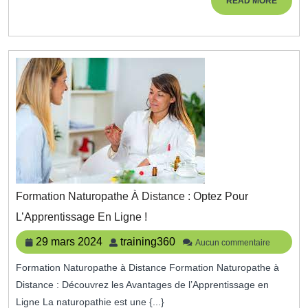
READ MORE
Sonore
MORE
Formation Naturopathe À Distance : Optez Pour
Formation
L’Apprentissage En Ligne !
Naturopathe
À
29
training360
29 mars 2024
training360
Aucun commentaire
Distance
mars
:
Formation Naturopathe à Distance Formation Naturopathe à
2024
Optez
Distance : Découvrez les Avantages de l’Apprentissage en
Pour
L’Apprentissage
Ligne La naturopathie est une {...}