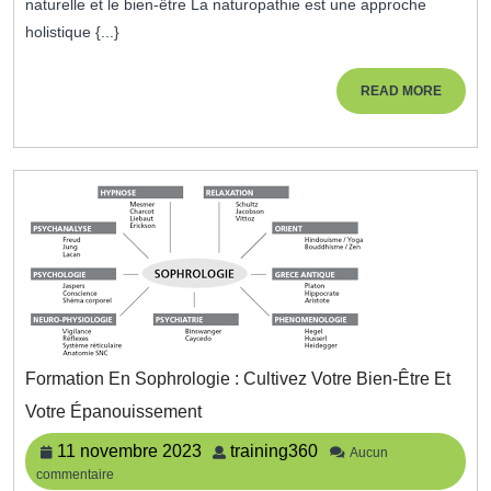
naturelle et le bien-être La naturopathie est une approche
Santé
holistique {...}
Naturelle
Et
Équilibrée
READ
READ MORE
MORE
Formation En Sophrologie : Cultivez Votre Bien-Être Et
Formation
Votre Épanouissement
En
Sophrologie
11
training360
11 novembre 2023
training360
Aucun
:
commentaire
novembre
Cultivez