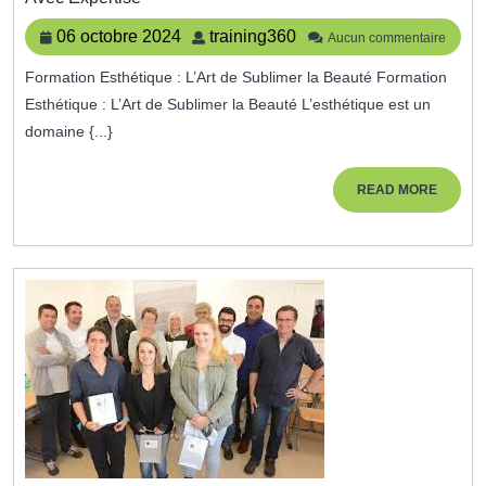
Esthétique
:
06
training360
06 octobre 2024
training360
Aucun commentaire
Sublimer
octobre
La
Formation Esthétique : L’Art de Sublimer la Beauté Formation
2024
Beauté
Esthétique : L’Art de Sublimer la Beauté L’esthétique est un
Naturelle
Avec
domaine {...}
Expertise
READ
READ MORE
MORE