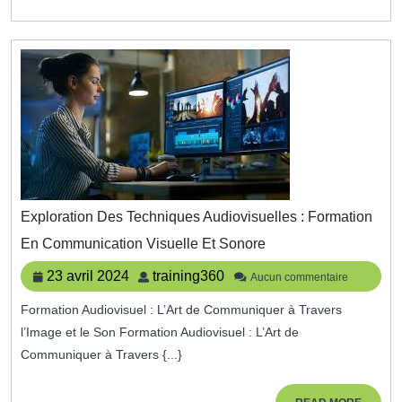
Exploration Des Techniques Audiovisuelles : Formation
Exploration
En Communication Visuelle Et Sonore
Des
Techniques
23
training360
23 avril 2024
training360
Aucun commentaire
Audiovisuelles
avril
:
Formation Audiovisuel : L’Art de Communiquer à Travers
2024
Formation
l’Image et le Son Formation Audiovisuel : L’Art de
En
Communication
Communiquer à Travers {...}
Visuelle
Et
READ