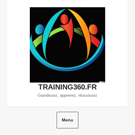
Aller
au
contenu
TRAINING360.FR
Grandissez, apprenez, réussissez
Menu