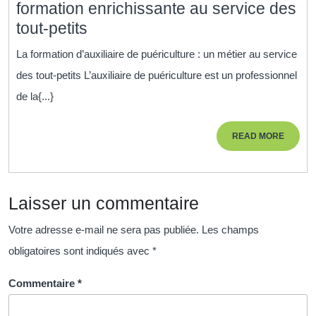
formation enrichissante au service des
Devenir
tout-petits
auxiliaire
La formation d’auxiliaire de puériculture : un métier au service
de
des tout-petits L’auxiliaire de puériculture est un professionnel
puériculture
de la{...}
:
une
READ
READ MORE
formation
MORE
enrichissante
au
Laisser un commentaire
service
des
Votre adresse e-mail ne sera pas publiée.
Les champs
tout-
obligatoires sont indiqués avec
*
petits
Commentaire
*