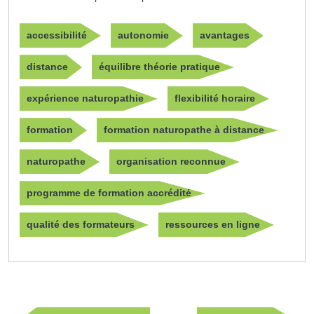
accessibilité
autonomie
avantages
distance
équilibre théorie pratique
expérience naturopathie
flexibilité horaire
formation
formation naturopathe à distance
naturopathe
organisation reconnue
programme de formation accrédité
qualité des formateurs
ressources en ligne
Navigation