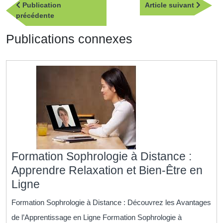
Article
Publication
Article suivant
de
Publication
suivan
précédente
l’article
précédente
Publications connexes
Formation Sophrologie à Distance :
Apprendre Relaxation et Bien-Être en
Formation
Ligne
Sophrologie
Formation Sophrologie à Distance : Découvrez les Avantages
à
de l’Apprentissage en Ligne Formation Sophrologie à