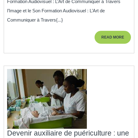
Formation Audiovisuel : L’Art de Communiquer à Travers
Techni
l’Image et le Son Formation Audiovisuel : L’Art de
Audiov
Communiquer à Travers{...}
:
Format
READ
READ MORE
en
MORE
Commu
Visuell
et
Sonor
Devenir auxiliaire de puériculture : une