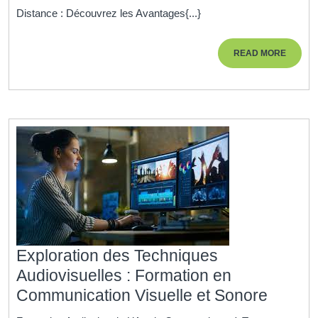
Distance
Distance : Découvrez les Avantages{...}
:
Apprendre
READ
READ MORE
Relaxation
MORE
et
Bien-
Être
en
Ligne
Exploration des Techniques
Audiovisuelles : Formation en
Explor
Communication Visuelle et Sonore
des