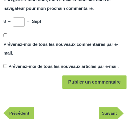
navigateur pour mon prochain commentaire.
8
−
=
Sept
Prévenez-moi de tous les nouveaux commentaires par e-
mail.
Prévenez-moi de tous les nouveaux articles par e-mail.
Navigation
Publication
Article
Précédent
Suivant
de
précédente
suivant
l’article