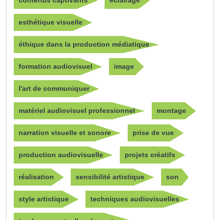
contenus captivants
éclairage
esthétique visuelle
éthique dans la production médiatique
formation audiovisuel
image
l'art de communiquer
matériel audiovisuel professionnel
montage
narration visuelle et sonore
prise de vue
production audiovisuelle
projets créatifs
réalisation
sensibilité artistique
son
style artistique
techniques audiovisuelles