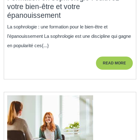
votre bien-être et votre
Formation
épanouissement
en
La sophrologie : une formation pour le bien-être et
sophrologie
l’épanouissement La sophrologie est une discipline qui gagne
:
en popularité ces{...}
cultivez
votre
READ
READ MORE
bien-
MORE
être
et
votre
épanouissement