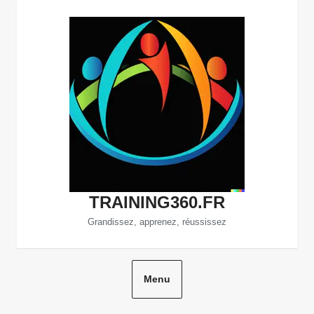
Aller
au
contenu
TRAINING360.FR
Grandissez, apprenez, réussissez
Menu