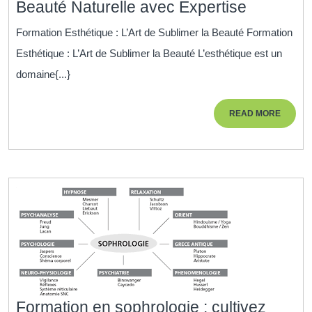
Formatio
Beauté Naturelle avec Expertise
Esthétiq
Formation Esthétique : L’Art de Sublimer la Beauté Formation
:
Esthétique : L’Art de Sublimer la Beauté L’esthétique est un
Sublimer
domaine{...}
la
Beauté
READ
READ MORE
Naturelle
MORE
avec
Expertis
Formation en sophrologie : cultivez