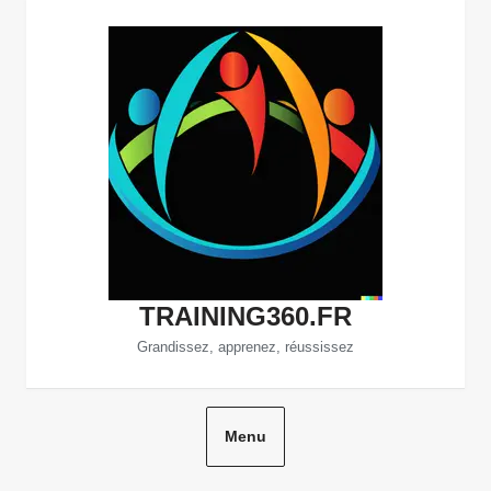
Aller
au
contenu
TRAINING360.FR
Grandissez, apprenez, réussissez
Menu