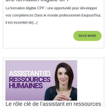
Révol
vos
de
La formation éligible CPF : une opportunité pour développer
compétences
l’App
vos compétences Dans le monde professionnel d’aujourd’hui,
avec
il est essentiel de{...}
une
formation
READ
READ MORE
éligible
MORE
CPF
Le rôle clé de l’assistant en ressources