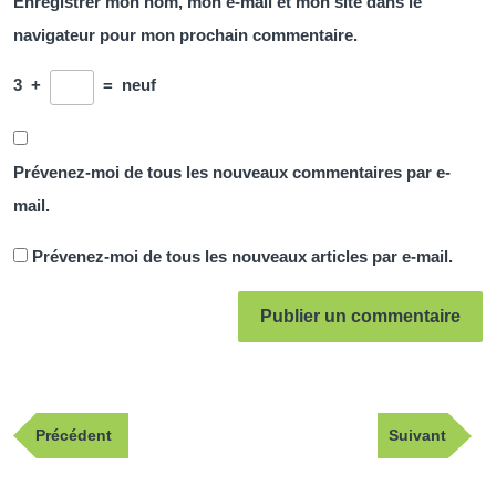
Enregistrer mon nom, mon e-mail et mon site dans le
navigateur pour mon prochain commentaire.
3
+
=
neuf
Prévenez-moi de tous les nouveaux commentaires par e-
mail.
Prévenez-moi de tous les nouveaux articles par e-mail.
Navigation
Publication
Article
Précédent
Suivant
de
précédente
suivant
l’article