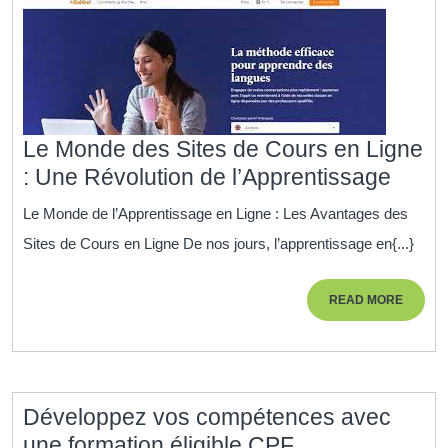
Le Monde des Sites de Cours en Ligne
Le
: Une Révolution de l’Apprentissage
Mond
Le Monde de l’Apprentissage en Ligne : Les Avantages des
des
Sites de Cours en Ligne De nos jours, l’apprentissage en{...}
Sites
de
READ
READ MORE
Cour
MORE
en
Ligne
:
Développez vos compétences avec
Une
Développez
une formation éligible CPF