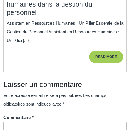
humaines dans la gestion du
Le
personnel
rôle
Assistant en Ressources Humaines : Un Pilier Essentiel de la
clé
Gestion du Personnel Assistant en Ressources Humaines :
de
Un Pilier{...}
l’assistant
en
READ
READ MORE
ressources
MORE
humaines
dans
Laisser un commentaire
la
gestion
Votre adresse e-mail ne sera pas publiée.
Les champs
du
obligatoires sont indiqués avec
*
personnel
Commentaire
*