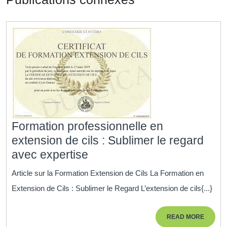
Formation professionnelle en
extension de cils : Sublimer le regard
Formation
avec expertise
professionnelle
Article sur la Formation Extension de Cils La Formation en
en
Extension de Cils : Sublimer le Regard L’extension de cils{...}
extension
de
READ
READ MORE
cils
MORE