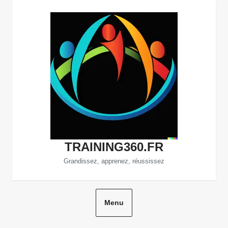
Aller
au
contenu
TRAINING360.FR
Grandissez, apprenez, réussissez
Menu