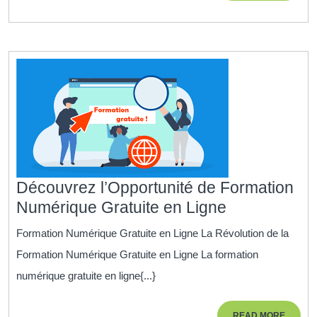
:
Sublimer
le
regard
avec
expertise
Découvrez l’Opportunité de Formation
Découvrez
Numérique Gratuite en Ligne
l’Opportunit
Formation Numérique Gratuite en Ligne La Révolution de la
de
Formation Numérique Gratuite en Ligne La formation
Formation
numérique gratuite en ligne{...}
Numérique
Gratuite
READ
READ MORE