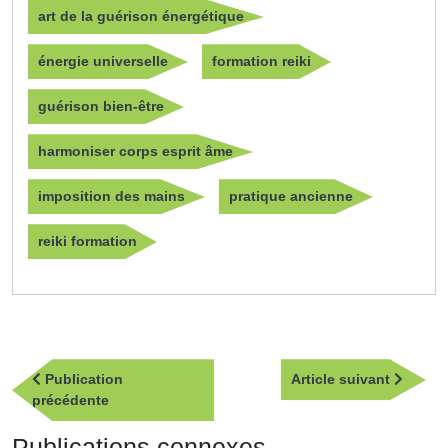
art de la guérison énergétique
énergie universelle
formation reiki
guérison bien-être
harmoniser corps esprit âme
imposition des mains
pratique ancienne
reiki formation
Navigation
Article
Publication
Article suivant
de
Publication
suivan
précédente
l’article
précédente
Publications connexes