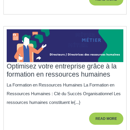
en
MORE
Ligne
Optimisez votre entreprise grâce à la
Optimi
formation en ressources humaines
votre
La Formation en Ressources Humaines La Formation en
entrep
Ressources Humaines : Clé du Succès Organisationnel Les
grâce
ressources humaines constituent le{...}
à
la
READ
READ MORE
format
MORE