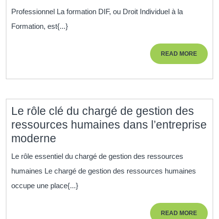
avenir
Professionnel La formation DIF, ou Droit Individuel à la
professionnel
Formation, est{...}
grâce
à
READ
READ MORE
la
MORE
formation
DIF
Le rôle clé du chargé de gestion des
ressources humaines dans l’entreprise
Le
moderne
rôle
Le rôle essentiel du chargé de gestion des ressources
clé
humaines Le chargé de gestion des ressources humaines
du
occupe une place{...}
chargé
de
READ
READ MORE