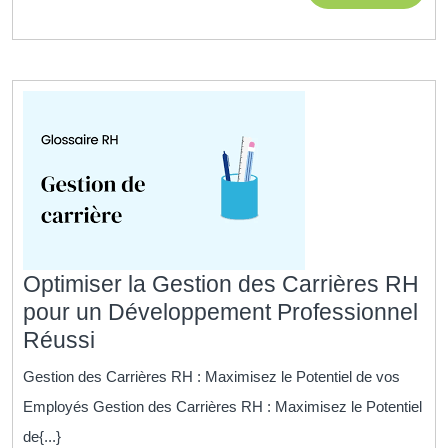
gestion
MORE
des
ressources
humaines
dans
l’entreprise
moderne
Optimiser la Gestion des Carrières RH
pour un Développement Professionnel
Optimiser
Réussi
la
Gestion des Carrières RH : Maximisez le Potentiel de vos
Gestion
Employés Gestion des Carrières RH : Maximisez le Potentiel
des
de{...}