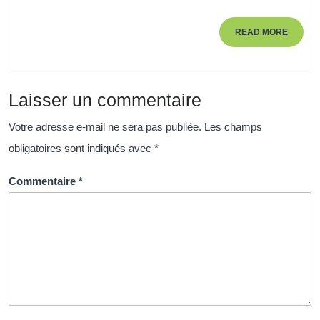
Carrières
RH
READ
READ MORE
pour
MORE
un
Développement
Laisser un commentaire
Professionnel
Réussi
Votre adresse e-mail ne sera pas publiée.
Les champs
obligatoires sont indiqués avec
*
Commentaire
*