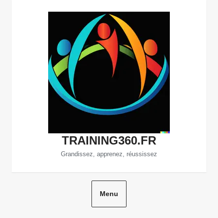
Aller
au
contenu
TRAINING360.FR
Grandissez, apprenez, réussissez
Menu