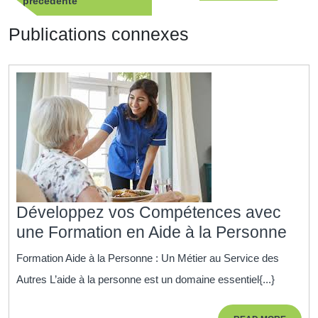
Publication
suivan
précédente
l’article
précédente
Publications connexes
Développez vos Compétences avec
Dév
une Formation en Aide à la Personne
vos
Formation Aide à la Personne : Un Métier au Service des
Com
Autres L’aide à la personne est un domaine essentiel{...}
ave
une