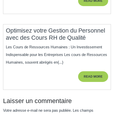
READ
READ MORE
Ressources
MORE
Humaines
Optimisez votre Gestion du Personnel
Optimisez
avec des Cours RH de Qualité
votre
Les Cours de Ressources Humaines : Un Investissement
Gestion
Indispensable pour les Entreprises Les cours de Ressources
du
Humaines, souvent abrégés en{...}
Personnel
avec
READ
READ MORE
des
MORE
Cours
RH
Laisser un commentaire
de
Qualité
Votre adresse e-mail ne sera pas publiée.
Les champs