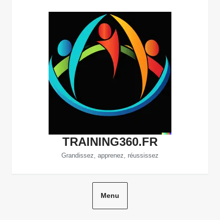
Aller
au
contenu
TRAINING360.FR
Grandissez, apprenez, réussissez
Menu