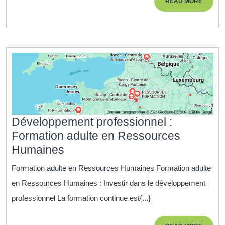
READ
READ MORE
For
MORE
en
Aid
à
la
Per
Développement professionnel :
Formation adulte en Ressources
Développement
Humaines
professionnel
Formation adulte en Ressources Humaines Formation adulte
:
en Ressources Humaines : Investir dans le développement
Formation
professionnel La formation continue est{...}
adulte
en