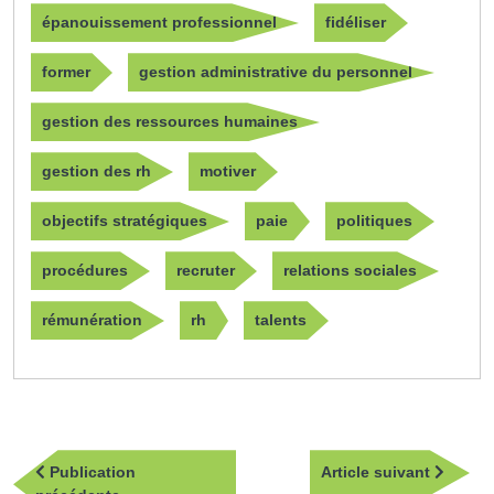
épanouissement professionnel
fidéliser
former
gestion administrative du personnel
gestion des ressources humaines
gestion des rh
motiver
objectifs stratégiques
paie
politiques
procédures
recruter
relations sociales
rémunération
rh
talents
Navigation
Article
Publication
Article suivant
de