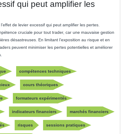
essif qui peut amplifier les
 l’effet de levier excessif qui peut amplifier les pertes.
compétence cruciale pour tout trader, car une mauvaise gestion
ères désastreuses. En limitant l’exposition au risque et en
aders peuvent minimiser les pertes potentielles et améliorer
s.
que
compétences techniques
cieux
cours théoriques
re
formateurs expérimentés
indicateurs financiers
marchés financiers
iés
risques
sessions pratiques