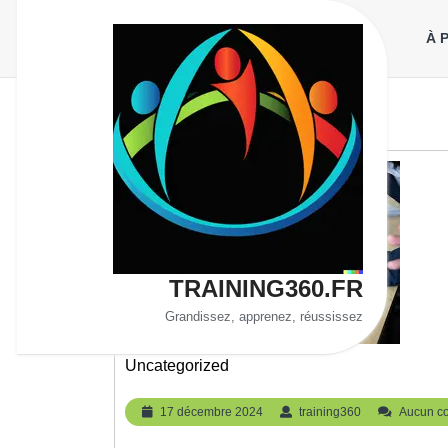
Aller
au
À 
contenu
TRAINING360.FR
Grandissez, apprenez, réussissez
Uncategorized
17
training360
17 décembre 2024
training360
Aucun c
décembre
2024