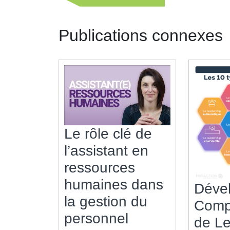
de
précédente
l’article
Publications connexes
Le rôle clé de
l’assistant en
ressources
humaines dans
Déve
la gestion du
Comp
Le
personnel
de Le