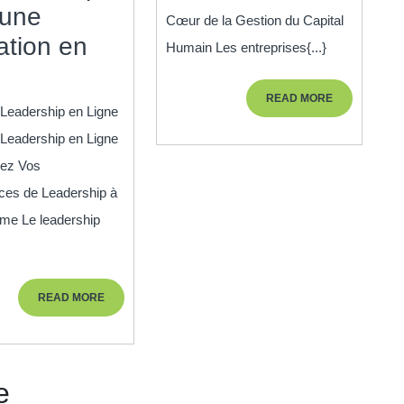
 une
Capital
Cœur de la Gestion du Capital
tion en
Humain
Humain Les entreprises{...}
Développez
e
:
Vos
READ
READ MORE
Le
Leadership en Ligne
MORE
Compétences
Rôle
Leadership en Ligne
de
Clé
pez Vos
Leadership
es de Leadership à
des
avec
me Le leadership
Entreprise
une
de
Formation
Ressource
READ
READ MORE
en
Humaines
MORE
Ligne
e