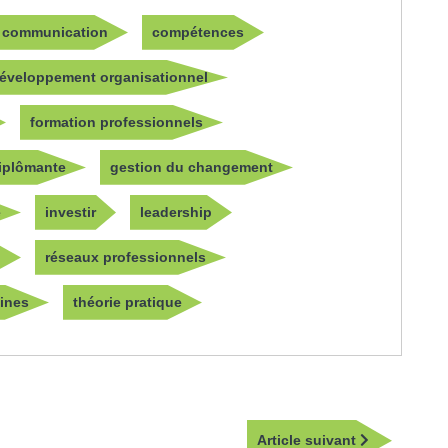
communication
compétences
éveloppement organisationnel
formation professionnels
diplômante
gestion du changement
e
investir
leadership
n
réseaux professionnels
ines
théorie pratique
Article
Article suivant