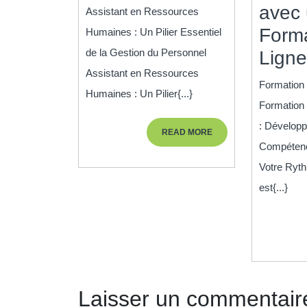
rôle
avec
Assistant en Ressources
clé
Forma
Humaines : Un Pilier Essentiel
de
de la Gestion du Personnel
Lign
l’assistant
Assistant en Ressources
Formation 
en
Humaines : Un Pilier{...}
Formation 
ressources
: Dévelop
READ
READ MORE
humaines
MORE
Compétenc
dans
Votre Ryth
la
est{...}
gestion
du
personnel
Laisser un commentair