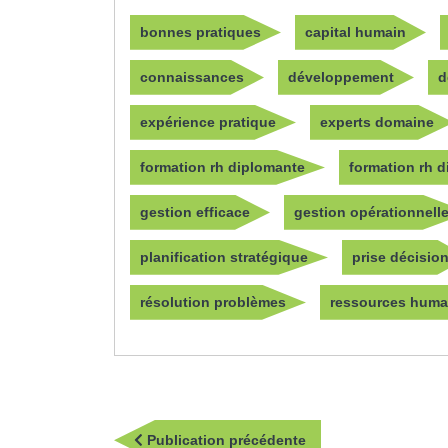
bonnes pratiques
capital humain
connaissances
développement
d
expérience pratique
experts domaine
formation rh diplomante
formation rh 
gestion efficace
gestion opérationnell
planification stratégique
prise décisio
résolution problèmes
ressources huma
Navigation
Publication
Publication précédente