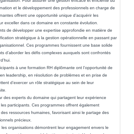
nisation. Pour assurer une gestion efficace et efficiente du
 formation et le développement des professionnels en charge de
mantes offrent une opportunité unique d’acquérir les
r exceller dans ce domaine en constante évolution.
nts de développer une expertise approfondie en matière de
fication stratégique à la gestion opérationnelle en passant par
anisationnel. Ces programmes fournissent une base solide
ants d’aborder les défis complexes auxquels sont confrontés
d’hui.
ticipants à une formation RH diplômante ont l’opportunité de
n leadership, en résolution de problèmes et en prise de
tent d’exercer un rôle stratégique au sein de leur
ite.
r des experts du domaine qui partagent leur expérience
 les participants. Ces programmes offrent également
 des ressources humaines, favorisant ainsi le partage des
ionnels précieux.
, les organisations démontrent leur engagement envers le