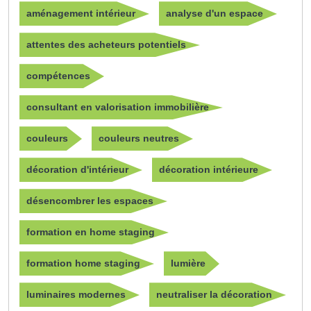
aménagement intérieur
analyse d'un espace
attentes des acheteurs potentiels
compétences
consultant en valorisation immobilière
couleurs
couleurs neutres
décoration d'intérieur
décoration intérieure
désencombrer les espaces
formation en home staging
formation home staging
lumière
luminaires modernes
neutraliser la décoration