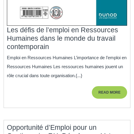
Les défis de l’emploi en Ressources
Humaines dans le monde du travail
Les
contemporain
défis
Emploi en Ressources Humaines L’importance de l’emploi en
de
Ressources Humaines Les ressources humaines jouent un
l’emploi
rôle crucial dans toute organisation.{...}
en
Ressources
READ
READ MORE
Humaines
MORE
dans
le
monde
Opportunité d’Emploi pour un
du