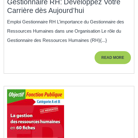
Gestionnaire RH: Développez Votre
travail
Opportunité
Carrière dès Aujourd’hui
contemporain
d’Emploi
Emploi Gestionnaire RH L’importance du Gestionnaire des
pour
Ressources Humaines dans une Organisation Le rôle du
un
Gestionnaire des Ressources Humaines (RH){...}
Gestionnaire
RH:
READ
READ MORE
Développez
MORE
Votre
Carrière
dès
Aujourd’hui