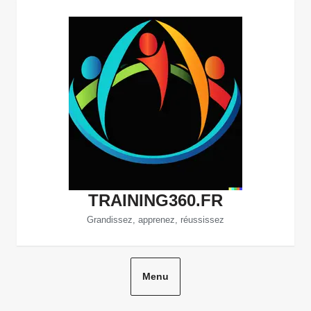
Aller
au
contenu
TRAINING360.FR
Grandissez, apprenez, réussissez
Menu