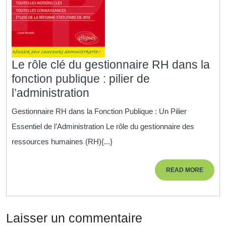
Le rôle clé du gestionnaire RH dans la
fonction publique : pilier de
Le
l’administration
rôle
Gestionnaire RH dans la Fonction Publique : Un Pilier
clé
Essentiel de l’Administration Le rôle du gestionnaire des
du
ressources humaines (RH){...}
gestionnaire
RH
READ
READ MORE
dans
MORE
la
fonction
Laisser un commentaire
publique