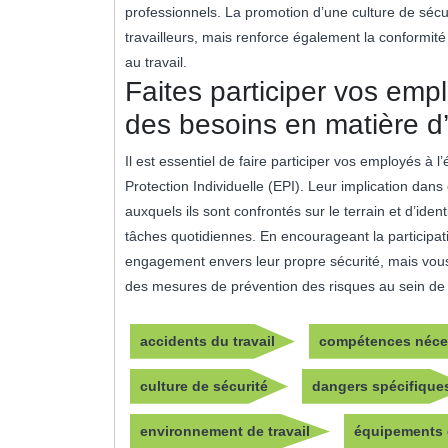
professionnels. La promotion d’une culture de sécu
travailleurs, mais renforce également la conformit
au travail.
Faites participer vos emp
des besoins en matière d
Il est essentiel de faire participer vos employés à
Protection Individuelle (EPI). Leur implication da
auxquels ils sont confrontés sur le terrain et d’iden
tâches quotidiennes. En encourageant la participa
engagement envers leur propre sécurité, mais vous 
des mesures de prévention des risques au sein de l
accidents du travail
compétences néce
culture de sécurité
dangers spécifique
environnement de travail
équipements d