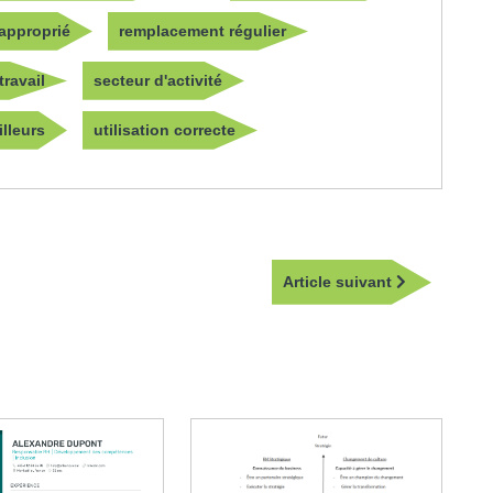
 approprié
remplacement régulier
travail
secteur d'activité
illeurs
utilisation correcte
Article
Article suivant
suivant