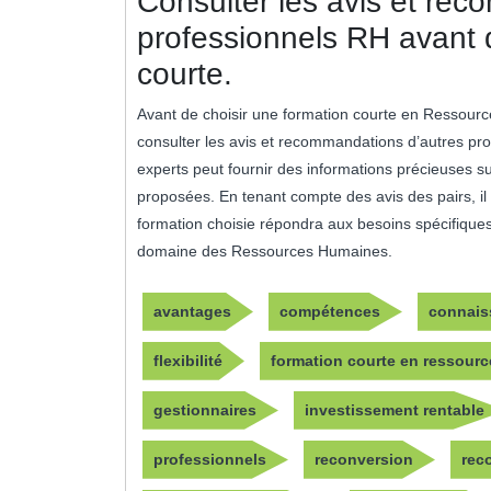
Consulter les avis et re
professionnels RH avant d
courte.
Avant de choisir une formation courte en Ressourc
consulter les avis et recommandations d’autres pr
experts peut fournir des informations précieuses sur
proposées. En tenant compte des avis des pairs, il e
formation choisie répondra aux besoins spécifique
domaine des Ressources Humaines.
avantages
compétences
connais
flexibilité
formation courte en ressour
gestionnaires
investissement rentable
professionnels
reconversion
rec