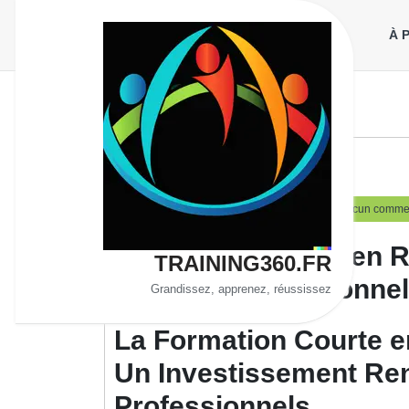
Aller
au
À 
contenu
Uncategorized
12
training360
12 mars 2025
training360
Aucun commen
mars
2025
Formation Courte en R
TRAINING360.FR
Carrière Professionnel
Grandissez, apprenez, réussissez
La Formation Courte 
Un Investissement Ren
Professionnels