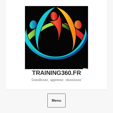
Aller
au
contenu
TRAINING360.FR
Grandissez, apprenez, réussissez
Menu