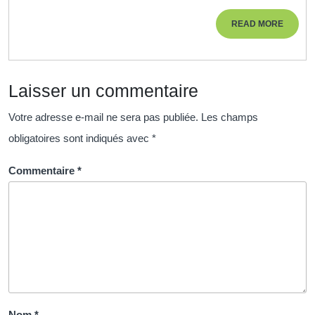
dyna
à
READ
READ MORE
la
MORE
Formation
Accélérée
Laisser un commentaire
Votre adresse e-mail ne sera pas publiée.
Les champs
obligatoires sont indiqués avec
*
Commentaire
*
Nom
*