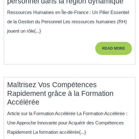
Les
personnel dans la région dynamique
enje
Ressources Humaines en Île-de-France : Un Pilier Essentiel
des
de la Gestion du Personnel Les ressources humaines (RH)
ress
jouent un rôle{...}
huma
en
READ
READ MORE
Île-
MORE
de-
Fran
:
Maîtrisez Vos Compétences
Gest
Rapidement grâce à la Formation
du
Maîtrisez
Accélérée
pers
Vos
dans
Article sur la Formation Accélérée La Formation Accélérée :
Compétences
la
Une Approche Innovante pour Acquérir des Compétences
Rapidement
régi
Rapidement La formation accélérée{...}
grâce