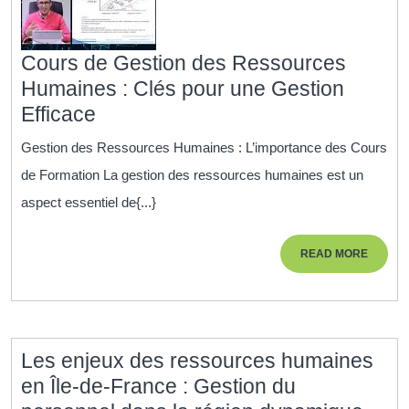
Cours de Gestion des Ressources
Humaines : Clés pour une Gestion
Cours
Efficace
de
Gestion des Ressources Humaines : L’importance des Cours
Gestion
de Formation La gestion des ressources humaines est un
des
aspect essentiel de{...}
Ressources
Humaines
READ
READ MORE
:
MORE
Clés
pour
une
Les enjeux des ressources humaines
Gestion
en Île-de-France : Gestion du
Efficace