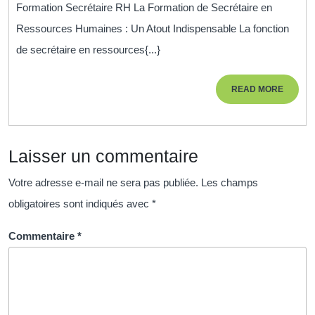
de
Formation Secrétaire RH La Formation de Secrétaire en
Secrétaire
Ressources Humaines : Un Atout Indispensable La fonction
en
de secrétaire en ressources{...}
Ressources
Humaines:
READ
READ MORE
Acquérir
MORE
les
Compétences
Laisser un commentaire
Essentielles
Votre adresse e-mail ne sera pas publiée.
Les champs
obligatoires sont indiqués avec
*
Commentaire
*