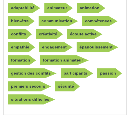
adaptabilité
animateur
animation
bien-être
communication
compétences
conflits
créativité
écoute active
empathie
engagement
épanouissement
formation
formation animateur
gestion des conflits
participants
passion
premiers secours
sécurité
situations difficiles