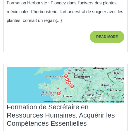
Formation Herboriste : Plongez dans l’univers des plantes
Formation
médicinales L’herboristerie, l’art ancestral de soigner avec les
Herboriste
plantes, connaît un regain{...}
et
Plongez
READ
READ MORE
dans
MORE
l’Univers
des
Plantes
Médicinales
Formation de Secrétaire en
Ressources Humaines: Acquérir les
Formation
Compétences Essentielles