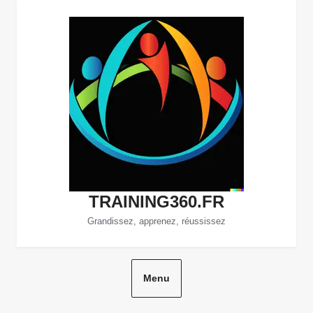
Aller
au
contenu
TRAINING360.FR
Grandissez, apprenez, réussissez
Menu