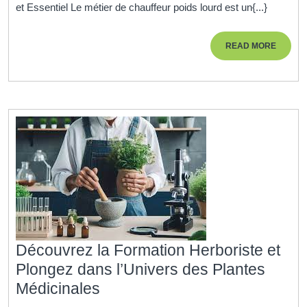
et Essentiel Le métier de chauffeur poids lourd est un{...}
Poid
Lour
READ
READ MORE
:
MORE
Acqu
les
Com
Esse
pour
un
Méti
Exig
Découvrez la Formation Herboriste et
Plongez dans l’Univers des Plantes
Découvrez
Médicinales
la