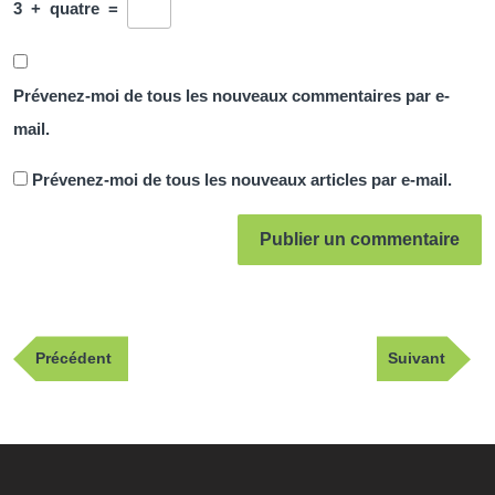
3
+
quatre
=
Prévenez-moi de tous les nouveaux commentaires par e-
mail.
Prévenez-moi de tous les nouveaux articles par e-mail.
Navigation
Publication
Article
Précédent
Suivant
de
précédente
suivant
l’article