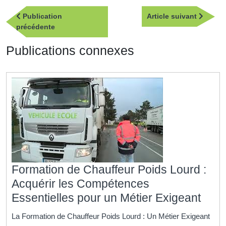
Navigation
Article
Publication
Article suivant
de
Publication
suivan
précédente
l’article
précédente
Publications connexes
Formation de Chauffeur Poids Lourd :
Acquérir les Compétences
Form
Essentielles pour un Métier Exigeant
de
La Formation de Chauffeur Poids Lourd : Un Métier Exigeant
Chau