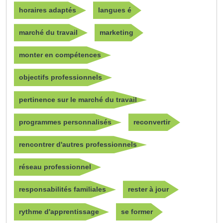
horaires adaptés
langues é
marché du travail
marketing
monter en compétences
objectifs professionnels
pertinence sur le marché du travail
programmes personnalisés
reconvertir
rencontrer d'autres professionnels
réseau professionnel
responsabilités familiales
rester à jour
rythme d'apprentissage
se former