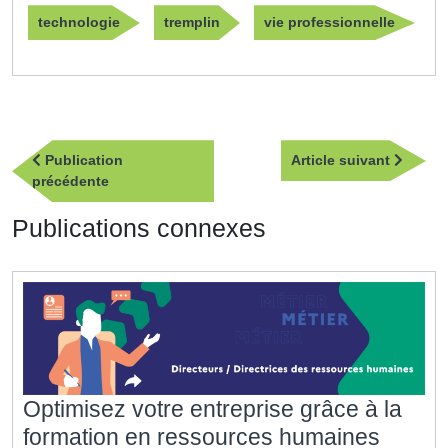
technologie
tremplin
vie professionnelle
Navigation
Article
Publication
Article suivant
de
Publication
suivan
précédente
l’article
précédente
Publications connexes
Optimisez votre entreprise grâce à la
Optimi
formation en ressources humaines