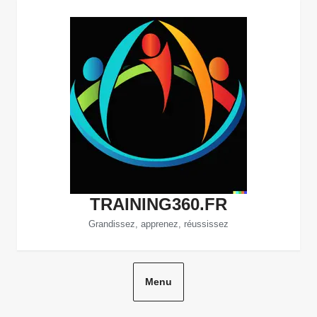
Aller
au
contenu
TRAINING360.FR
Grandissez, apprenez, réussissez
Menu